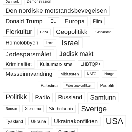
Demonstrasjon
Danmark
Den nordiske motstandsbevegelsen
Europa
Donald Trump
Film
EU
Flerkultur
Geopolitikk
Gaza
Globalisme
Israel
Homolobbyen
Iran
Jødisk makt
Jødespørsmålet
Kriminalitet
LHBTQP+
Kulturmarxisme
Masseinnvandring
Midtøsten
NATO
Norge
Palestina
Pedofili
Palestinakonflikten
Politikk
Samfunn
Russland
Radio
Sverige
Storbritannia
Sensur
Sionisme
USA
Ukrainakonflikten
Ukraina
Tyskland
Økonomi
«holocaust»
Ytringsfrihet