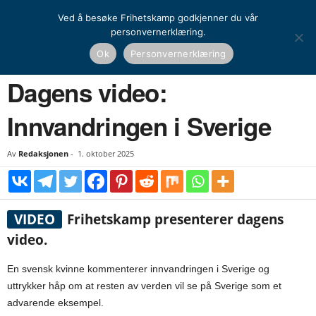
Ved å besøke Frihetskamp godkjenner du vår
personvernerklæring.
Hjem
Dagens video
Dagens video: Innvandringen i Sverige
Ok
Personvernerklæring
DAGENS VIDEO
Dagens video:
Innvandringen i Sverige
Av
Redaksjonen
-
1. oktober 2025
VIDEO
Frihetskamp presenterer dagens
video.
En svensk kvinne kommenterer innvandringen i Sverige og
uttrykker håp om at resten av verden vil se på Sverige som et
advarende eksempel.