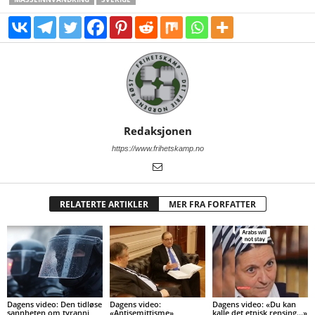
Redaksjonen
https://www.frihetskamp.no
RELATERTE ARTIKLER
MER FRA FORFATTER
Dagens video: Den tidløse
Dagens video:
Dagens video: «Du kan
sannheten om tyranni
«Antisemittisme»
kalle det etnisk rensing…»