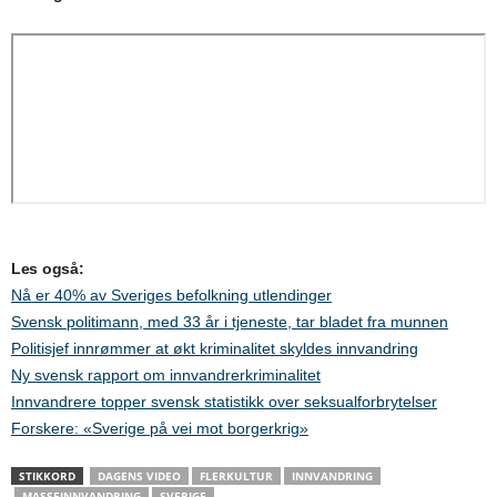
Les også:
Nå er 40% av Sveriges befolkning utlendinger
Svensk politimann, med 33 år i tjeneste, tar bladet fra munnen
Politisjef innrømmer at økt kriminalitet skyldes innvandring
Ny svensk rapport om innvandrerkriminalitet
Innvandrere topper svensk statistikk over seksualforbrytelser
Forskere: «Sverige på vei mot borgerkrig»
STIKKORD
DAGENS VIDEO
FLERKULTUR
INNVANDRING
MASSEINNVANDRING
SVERIGE