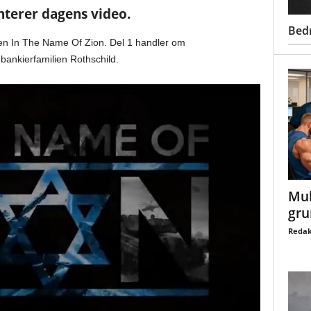
terer dagens video.
Bed
en In The Name Of Zion. Del 1 handler om
bankierfamilien Rothschild.
Mul
gru
Redak