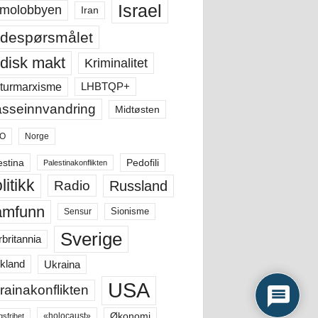
Israel
molobbyen
Iran
despørsmålet
disk makt
Kriminalitet
LHBTQP+
turmarxisme
sseinnvandring
Midtøsten
O
Norge
estina
Pedofili
Palestinakonflikten
litikk
Russland
Radio
amfunn
Sensur
Sionisme
Sverige
rbritannia
Ukraina
kland
USA
rainakonflikten
Økonomi
«holocaust»
gsfrihet