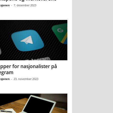
sjonen
-
7. desember 2023
pper for nasjonalister på
egram
sjonen
-
23. november 2023