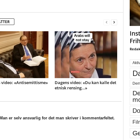
ATTER
Ins
Fri
Redak
Akti
Da
 video: «Antisemittisme»
Dagens video: «Du kan kalle det
Dem
etnisk rensing…»
De
mo
Do
an er selv ansvarlig for det man skriver i kommentarfeltet.
Fil
Ge