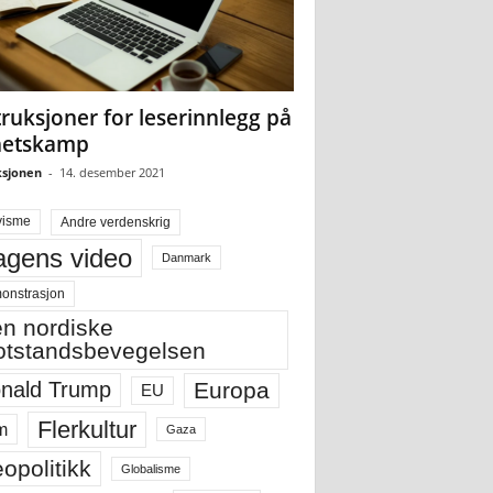
truksjoner for leserinnlegg på
hetskamp
sjonen
-
14. desember 2021
visme
Andre verdenskrig
gens video
Danmark
onstrasjon
n nordiske
tstandsbevegelsen
Europa
nald Trump
EU
Flerkultur
m
Gaza
opolitikk
Globalisme