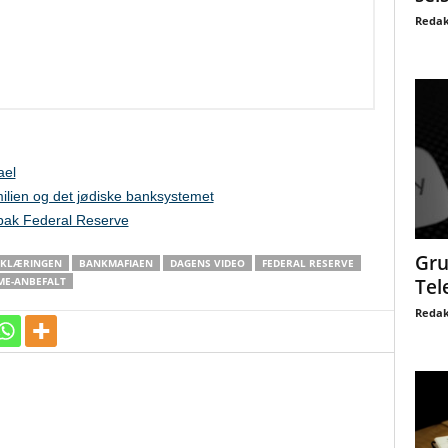
Redak
ael
ilien og det jødiske banksystemet
 bak Federal Reserve
Gru
KLÆRINGEN
BANKMAFIAEN
DAGENS VIDEO
FEDERAL RESERVE
Tel
ME-ANBEFALT
Redak