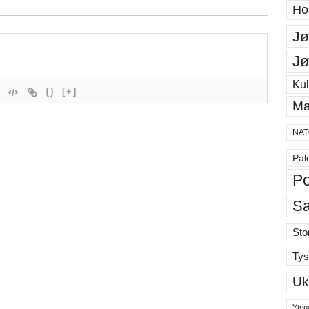
Ho
Jø
Jø
Kul
{}
[+]
Ma
NAT
Pal
Po
S
Sto
Tys
Uk
Ytrin