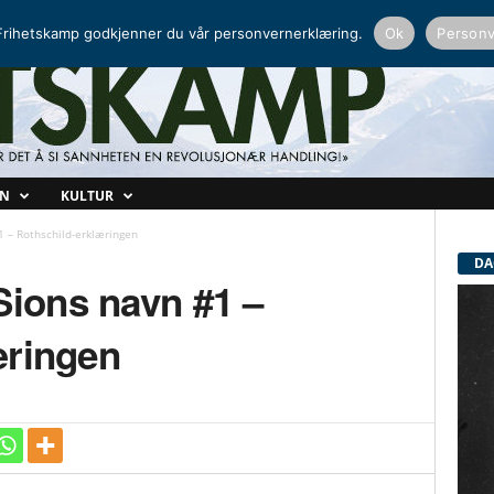
NORDISK RADIO
PEERTUBE
rihetskamp godkjenner du vår personvernerklæring.
Ok
Personv
ON
KULTUR
1 – Rothschild-erklæringen
DA
Sions navn #1 –
æringen