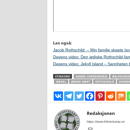
Les også:
Jacob Rothschild: – Min familie skapte Isr
Dagens video: Den jødiske Rothschild-fam
Dagens video: Jekyll Island – Sannheten
STIKKORD
ANDRE VERDENSKRIG
BALFOURER
ISRAEL
JØDISK MAKT
ROTHSCHILD
SIONIS
Redaksjonen
https://www.frihetskamp.no