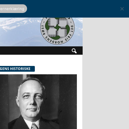
ernerklæring
GENS HISTORISKE