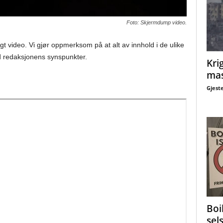
Foto: Skjermdump video.
gt video. Vi gjør oppmerksom på at alt av innhold i de ulike
 redaksjonens synspunkter.
Krig
mas
Gjest
Boi
sel