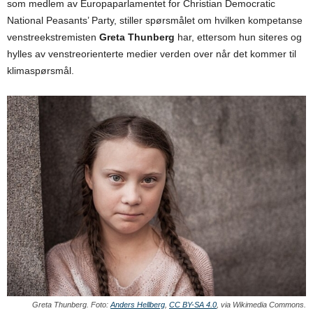
som medlem av Europaparlamentet for Christian Democratic
National Peasants’ Party, stiller spørsmålet om hvilken kompetanse
venstreekstremisten
Greta Thunberg
har, ettersom hun siteres og
hylles av venstreorienterte medier verden over når det kommer til
klimaspørsmål.
Greta Thunberg. Foto:
Anders Hellberg
,
CC BY-SA 4.0
, via Wikimedia Commons.