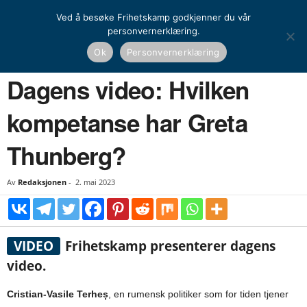
Ved å besøke Frihetskamp godkjenner du vår
personvernerklæring.
Hjem
Dagens video
Dagens video: Hvilken kompetanse har Greta Thunberg?
Ok
Personvernerklæring
DAGENS VIDEO
Dagens video: Hvilken
kompetanse har Greta
Thunberg?
Av
Redaksjonen
-
2. mai 2023
VIDEO
Frihetskamp presenterer dagens
video.
Cristian-Vasile Terheș
, en rumensk politiker som for tiden tjener