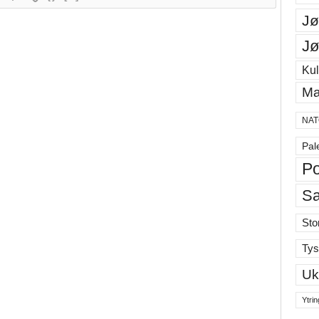
Jø
Jø
Kul
Ma
NAT
Pal
Po
S
Sto
Tys
Uk
Ytrin