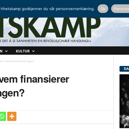
NORDISK RADIO
PEERTUBE
rihetskamp godkjenner du vår personvernerklæring.
Ok
Personv
ON
KULTUR
erer masseinnvandringen?
DA
vem finansierer
ngen?