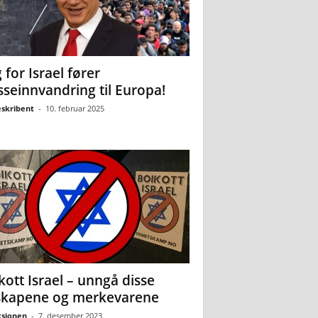
 for Israel fører
seinnvandring til Europa!
eskribent
-
10. februar 2025
kott Israel – unngå disse
skapene og merkevarene
sjonen
-
7. desember 2023