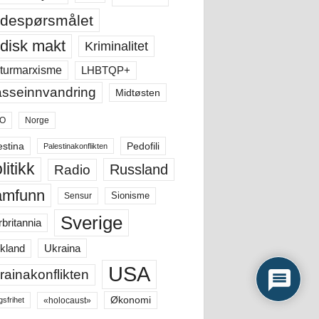
despørsmålet
disk makt
Kriminalitet
LHBTQP+
turmarxisme
sseinnvandring
Midtøsten
O
Norge
estina
Pedofili
Palestinakonflikten
litikk
Russland
Radio
amfunn
Sensur
Sionisme
Sverige
rbritannia
Ukraina
kland
USA
rainakonflikten
Økonomi
«holocaust»
gsfrihet