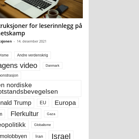
truksjoner for leserinnlegg på
hetskamp
sjonen
-
14. desember 2021
visme
Andre verdenskrig
gens video
Danmark
onstrasjon
n nordiske
tstandsbevegelsen
Europa
nald Trump
EU
Flerkultur
m
Gaza
opolitikk
Globalisme
Israel
molobbyen
Iran