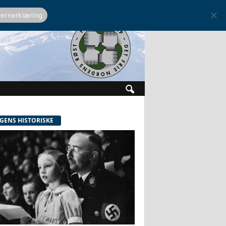
ernerklæring
GENS HISTORISKE