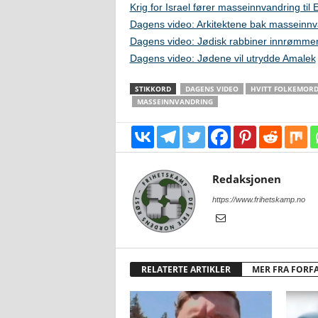
Krig for Israel fører masseinnvandring til 
Dagens video: Arkitektene bak masseinnv
Dagens video: Jødisk rabbiner innrømmer 
Dagens video: Jødene vil utrydde Amalek
STIKKORD
DAGENS VIDEO
HVITT FOLKEMOR
MASSEINNVANDRING
Redaksjonen
https://www.frihetskamp.no
RELATERTE ARTIKLER
MER FRA FORF