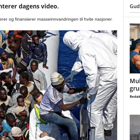
terer dagens video.
Gud
er og finansierer masseinnvandringen til hvite nasjoner.
Mul
gru
Redak