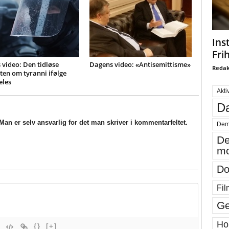
Ins
Fri
video: Den tidløse
Dagens video: «Antisemittisme»
Redak
en om tyranni ifølge
eles
Akti
Da
an er selv ansvarlig for det man skriver i kommentarfeltet.
Dem
De
mo
Do
Fil
Ge
Ho
{}
[+]