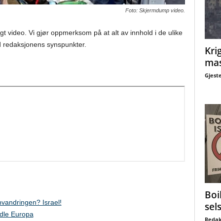
Foto: Skjermdump video.
gt video. Vi gjør oppmerksom på at alt av innhold i de ulike
 redaksjonens synspunkter.
Krig
mas
Gjest
Boi
vandringen? Israel!
sel
ndle Europa
Redak