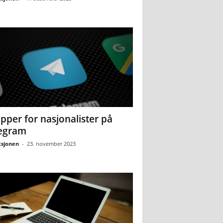
pper for nasjonalister på
egram
sjonen
-
23. november 2023