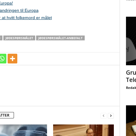
Europa!
andringen til Europa
at hvitt folkemord er målet
D
JØDESPØRSMÅLET
JØDESPØRSMÅLET-ANBEFALT
Gru
Tel
Redak
ATTER