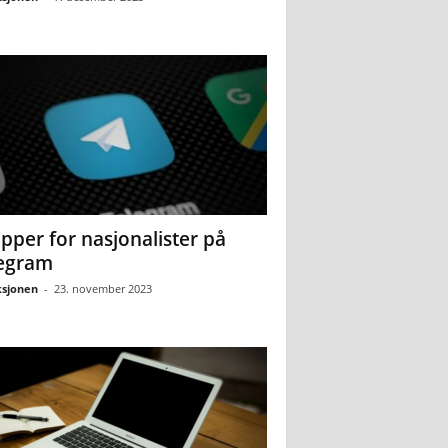
pper for nasjonalister på
egram
sjonen
-
23. november 2023