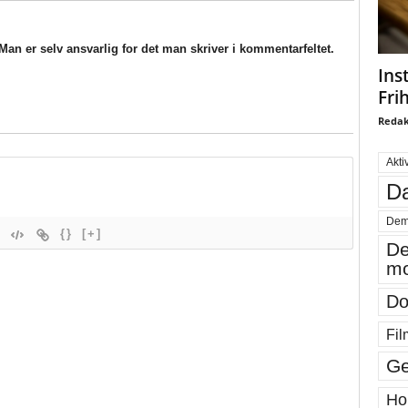
an er selv ansvarlig for det man skriver i kommentarfeltet.
Ins
Fri
Redak
Akti
Da
Dem
{}
[+]
De
mo
Do
Fil
Ge
Ho