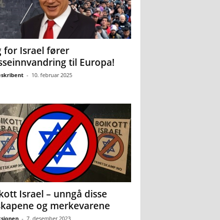
 for Israel fører
seinnvandring til Europa!
eskribent
-
10. februar 2025
kott Israel – unngå disse
skapene og merkevarene
sjonen
-
7. desember 2023