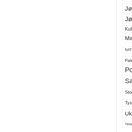
Jø
Jø
Kul
Ma
NAT
Pal
Po
S
Sto
Tys
Uk
Ytrin