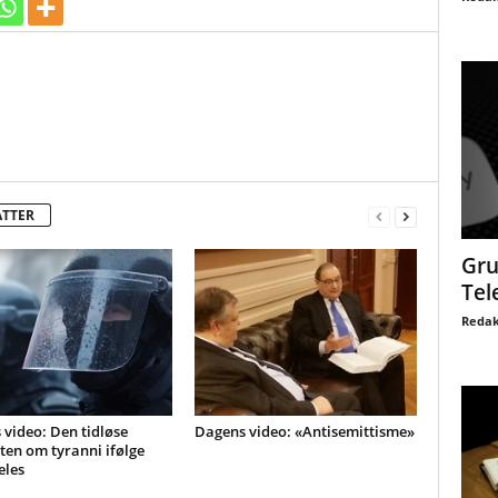
ATTER
Gru
Tel
Redak
video: Den tidløse
Dagens video: «Antisemittisme»
en om tyranni ifølge
eles