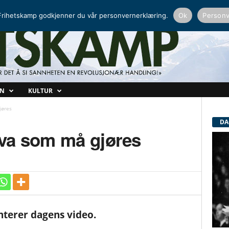
NORDISK RADIO
PEERTUBE
rihetskamp godkjenner du vår personvernerklæring.
Ok
Personv
ON
KULTUR
jøres
DA
va som må gjøres
terer dagens video.