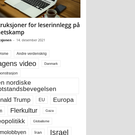
truksjoner for leserinnlegg på
hetskamp
sjonen
-
14. desember 2021
visme
Andre verdenskrig
gens video
Danmark
onstrasjon
n nordiske
tstandsbevegelsen
Europa
nald Trump
EU
Flerkultur
m
Gaza
opolitikk
Globalisme
Israel
molobbyen
Iran