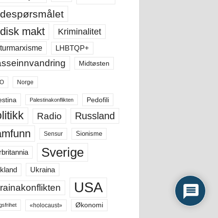
despørsmålet
disk makt
Kriminalitet
LHBTQP+
turmarxisme
sseinnvandring
Midtøsten
O
Norge
estina
Pedofili
Palestinakonflikten
litikk
Russland
Radio
amfunn
Sensur
Sionisme
Sverige
rbritannia
Ukraina
kland
USA
rainakonflikten
Økonomi
«holocaust»
gsfrihet