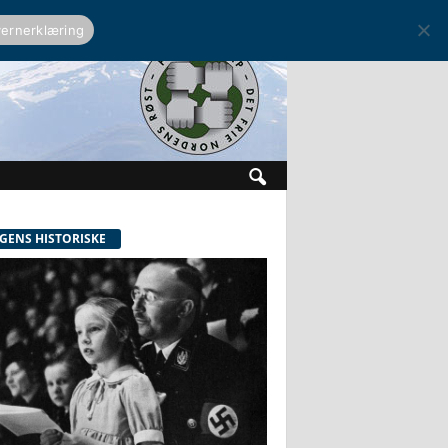
ernerklæring
GENS HISTORISKE