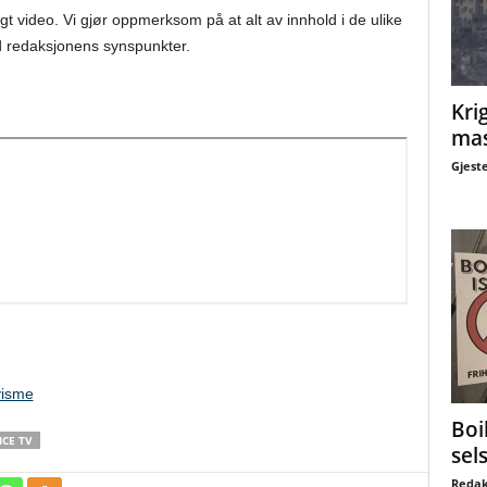
gt video. Vi gjør oppmerksom på at alt av innhold i de ulike
 redaksjonens synspunkter.
Krig
mas
Gjest
visme
Boi
ICE TV
sel
Redak