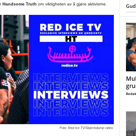
er
Handsome Truth
om viktigheten av å gjøre aktivisme.
Gud
Mul
gru
Redak
Foto: Red Ice TV/Skjermdump video.