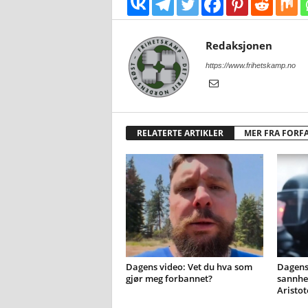
Redaksjonen
https://www.frihetskamp.no
RELATERTE ARTIKLER
MER FRA FORF
Dagens video: Vet du hva som
Dagens 
gjør meg forbannet?
sannhet
Aristot