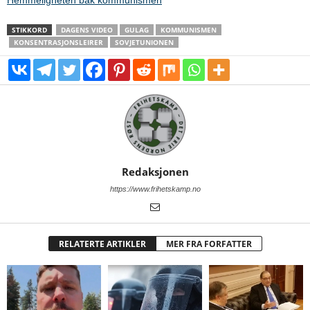
Hemmeligheten bak kommunismen
STIKKORD
DAGENS VIDEO
GULAG
KOMMUNISMEN
KONSENTRASJONSLEIRER
SOVJETUNIONEN
Redaksjonen
https://www.frihetskamp.no
RELATERTE ARTIKLER
MER FRA FORFATTER