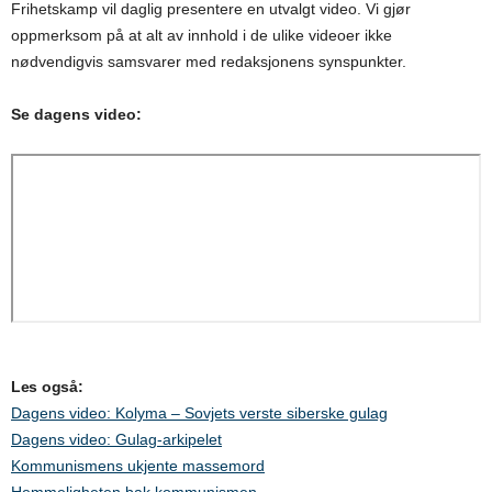
Frihetskamp vil daglig presentere en utvalgt video. Vi gjør
oppmerksom på at alt av innhold i de ulike videoer ikke
nødvendigvis samsvarer med redaksjonens synspunkter.
Se dagens video:
Les også:
Dagens video: Kolyma – Sovjets verste siberske gulag
Dagens video: Gulag-arkipelet
Kommunismens ukjente massemord