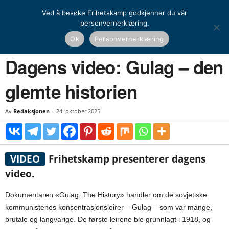
Ved å besøke Frihetskamp godkjenner du vår
personvernerklæring.
Hjem
Dagens video
Dagens video: Gulag – den glemte historien
Ok
Personvernerklæring
DAGENS VIDEO
Dagens video: Gulag – den
glemte historien
Av
Redaksjonen
-
24. oktober 2025
VIDEO
Frihetskamp presenterer dagens
video.
Dokumentaren «Gulag: The History» handler om de sovjetiske
kommunistenes konsentrasjonsleirer – Gulag – som var mange,
brutale og langvarige. De første leirene ble grunnlagt i 1918, og