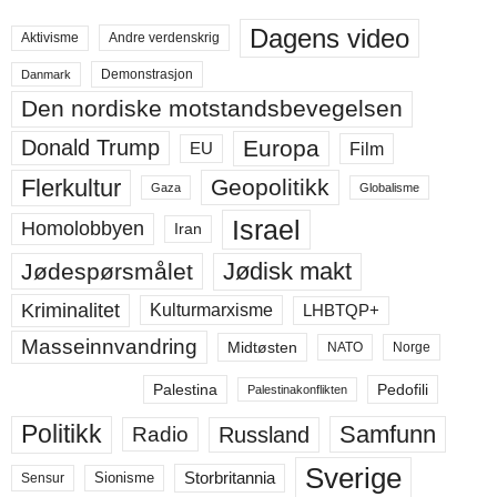
Dagens video
Aktivisme
Andre verdenskrig
Demonstrasjon
Danmark
Den nordiske motstandsbevegelsen
Europa
Donald Trump
Film
EU
Flerkultur
Geopolitikk
Gaza
Globalisme
Israel
Homolobbyen
Iran
Jødisk makt
Jødespørsmålet
Kriminalitet
LHBTQP+
Kulturmarxisme
Masseinnvandring
Midtøsten
NATO
Norge
Palestina
Pedofili
Palestinakonflikten
Politikk
Samfunn
Russland
Radio
Sverige
Storbritannia
Sensur
Sionisme