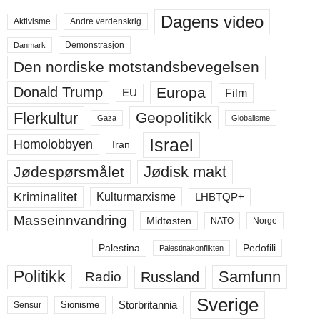
Dagens video
Aktivisme
Andre verdenskrig
Demonstrasjon
Danmark
Den nordiske motstandsbevegelsen
Europa
Donald Trump
Film
EU
Flerkultur
Geopolitikk
Gaza
Globalisme
Israel
Homolobbyen
Iran
Jødisk makt
Jødespørsmålet
Kriminalitet
LHBTQP+
Kulturmarxisme
Masseinnvandring
Midtøsten
NATO
Norge
Palestina
Pedofili
Palestinakonflikten
Politikk
Samfunn
Russland
Radio
Sverige
Storbritannia
Sensur
Sionisme