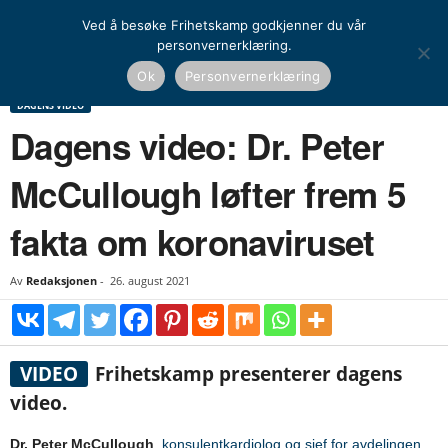
Ved å besøke Frihetskamp godkjenner du vår
personvernerklæring.
Hjem
Dagens video
Dagens video: Dr. Peter McCullough løfter frem 5 fakta om
Ok
Personvernerklæring
koronaviruset
DAGENS VIDEO
Dagens video: Dr. Peter
McCullough løfter frem 5
fakta om koronaviruset
Av
Redaksjonen
-
26. august 2021
VIDEO
Frihetskamp presenterer dagens
video.
Dr. Peter McCullough
,
konsulentkardiolog og sjef for avdelingen