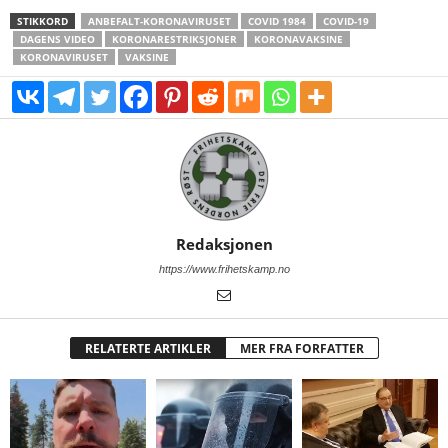
STIKKORD
ANBEFALT-KORONAVIRUSET
COVID 1984
COVID-19
DAGENS VIDEO
KORONARESTRIKSJONER
KORONAVAKSINE
KORONAVIRUSET
VAKSINE
Redaksjonen
https://www.frihetskamp.no
RELATERTE ARTIKLER
MER FRA FORFATTER