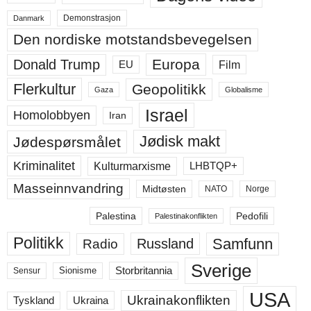
Demonstrasjon
Danmark
Den nordiske motstandsbevegelsen
Europa
Donald Trump
Film
EU
Flerkultur
Geopolitikk
Gaza
Globalisme
Israel
Homolobbyen
Iran
Jødisk makt
Jødespørsmålet
Kriminalitet
LHBTQP+
Kulturmarxisme
Masseinnvandring
Midtøsten
NATO
Norge
Palestina
Pedofili
Palestinakonflikten
Politikk
Samfunn
Russland
Radio
Sverige
Storbritannia
Sensur
Sionisme
USA
Ukrainakonflikten
Ukraina
Tyskland