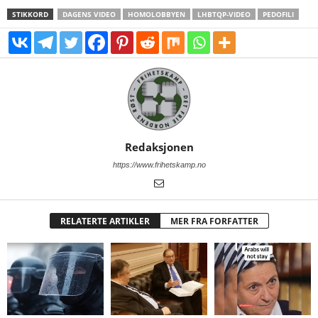
STIKKORD
DAGENS VIDEO
HOMOLOBBYEN
LHBTQP-VIDEO
PEDOFILI
Redaksjonen
https://www.frihetskamp.no
RELATERTE ARTIKLER
MER FRA FORFATTER