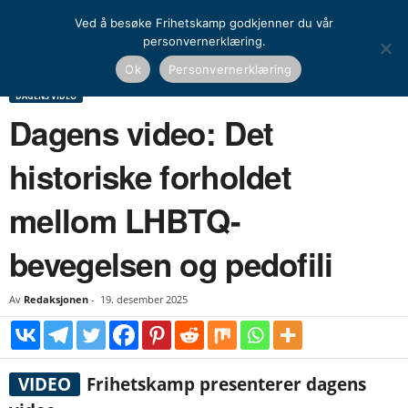
Ved å besøke Frihetskamp godkjenner du vår
personvernerklæring.
Hjem
Dagens video
Dagens video: Det historiske forholdet mellom LHBTQ-
Ok
Personvernerklæring
bevegelsen og pedofili
DAGENS VIDEO
Dagens video: Det
historiske forholdet
mellom LHBTQ-
bevegelsen og pedofili
Av
Redaksjonen
-
19. desember 2025
VIDEO
Frihetskamp presenterer dagens