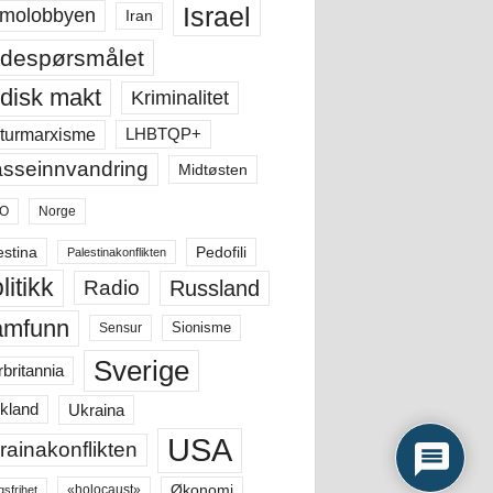
Israel
molobbyen
Iran
despørsmålet
disk makt
Kriminalitet
LHBTQP+
turmarxisme
sseinnvandring
Midtøsten
O
Norge
estina
Pedofili
Palestinakonflikten
litikk
Russland
Radio
amfunn
Sensur
Sionisme
Sverige
rbritannia
Ukraina
kland
USA
rainakonflikten
Økonomi
«holocaust»
gsfrihet