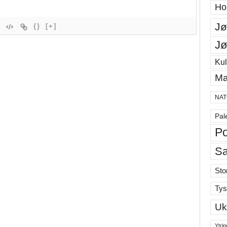
Ho
Jø
{}
[+]
Jø
Kul
Ma
NAT
Pal
Po
S
Sto
Tys
Uk
Ytrin