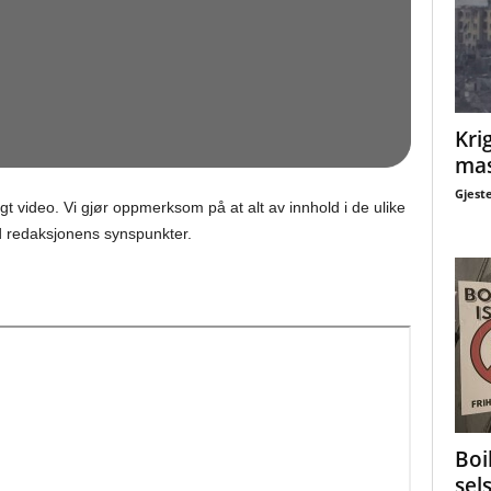
Krig
mas
Gjest
gt video. Vi gjør oppmerksom på at alt av innhold i de ulike
 redaksjonens synspunkter.
Boi
sel