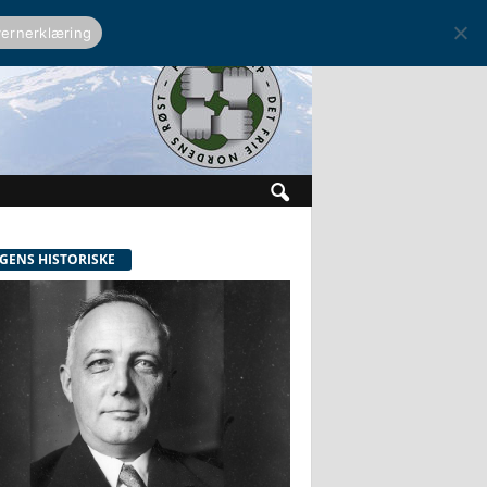
ernerklæring
GENS HISTORISKE