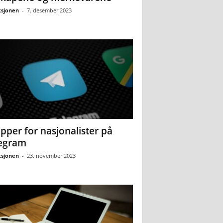
sjonen
-
7. desember 2023
pper for nasjonalister på
egram
sjonen
-
23. november 2023