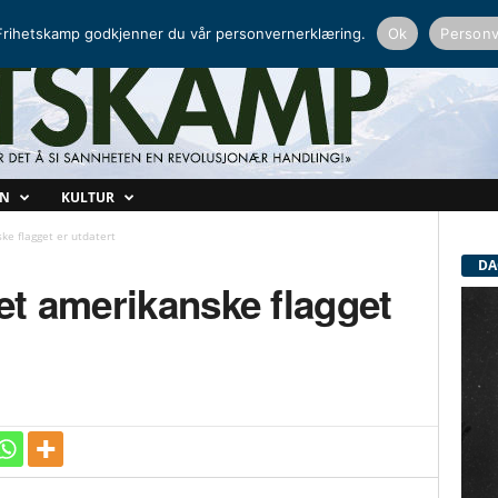
NORDISK RADIO
PEERTUBE
rihetskamp godkjenner du vår personvernerklæring.
Ok
Personv
ON
KULTUR
e flagget er utdatert
DA
et amerikanske flagget