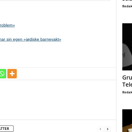
Redak
problem»
ar sin egen «jødiske barnevakt»
Gru
Tel
Redak
ATTER