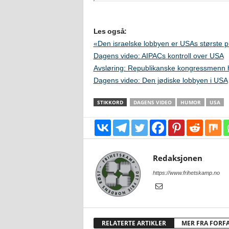
Les også:
«Den israelske lobbyen er USAs største 
Dagens video: AIPACs kontroll over USA
Avsløring: Republikanske kongressmenn h
Dagens video: Den jødiske lobbyen i USA
STIKKORD
DAGENS VIDEO
HUMOR
USA
Redaksjonen
https://www.frihetskamp.no
RELATERTE ARTIKLER
MER FRA FORF