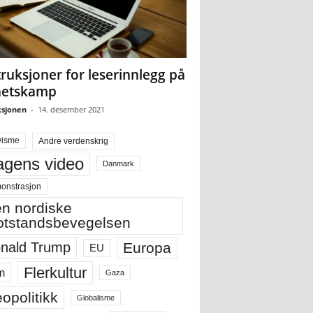
truksjoner for leserinnlegg på
hetskamp
sjonen
-
14. desember 2021
visme
Andre verdenskrig
gens video
Danmark
onstrasjon
n nordiske
tstandsbevegelsen
Europa
nald Trump
EU
Flerkultur
m
Gaza
opolitikk
Globalisme