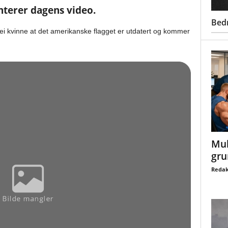
terer dagens video.
Bed
r ei kvinne at det amerikanske flagget er utdatert og kommer
Mul
gru
Redak