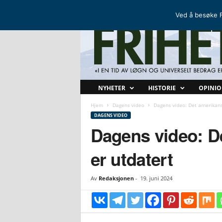
FRIHETSKAMP
DEN NORDISKE MOTSTANDSBEVEGELSEN
Ved å besøke F
F
NYHETER
HISTORIE
OPINI
r
i
Hjem
Dagens video
Dagens video: Det amerikansk
h
DAGENS VIDEO
e
Dagens video: D
t
s
er utdatert
k
a
m
Av
Redaksjonen
-
19. juni 2024
p