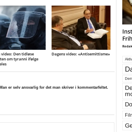
Ins
Fri
Redak
video: Den tidløse
Dagens video: «Antisemittisme»
en om tyranni ifølge
Akti
eles
Da
Dem
De
an er selv ansvarlig for det man skriver i kommentarfeltet.
mo
Do
Fil
Ge