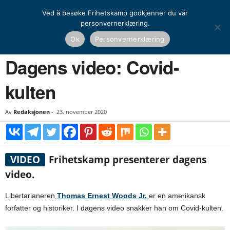
Ved å besøke Frihetskamp godkjenner du vår
personvernerklæring.
Hjem
Dagens video
Dagens video: Covid-kulten
Ok
Personvernerklæring
DAGENS VIDEO
Dagens video: Covid-
kulten
Av
Redaksjonen
-
23. november 2020
VIDEO
Frihetskamp presenterer dagens
video.
Libertarianeren
Thomas Ernest Woods Jr.
er en amerikansk
forfatter og historiker. I dagens video snakker han om Covid-kulten.