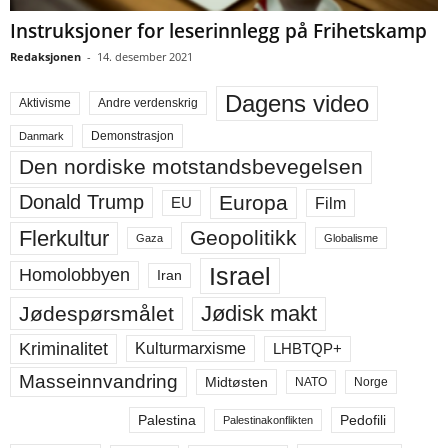
Instruksjoner for leserinnlegg på Frihetskamp
Redaksjonen
-
14. desember 2021
Dagens video
Aktivisme
Andre verdenskrig
Demonstrasjon
Danmark
Den nordiske motstandsbevegelsen
Europa
Donald Trump
Film
EU
Flerkultur
Geopolitikk
Gaza
Globalisme
Israel
Homolobbyen
Iran
Jødisk makt
Jødespørsmålet
Kriminalitet
LHBTQP+
Kulturmarxisme
Masseinnvandring
Midtøsten
NATO
Norge
Palestina
Pedofili
Palestinakonflikten