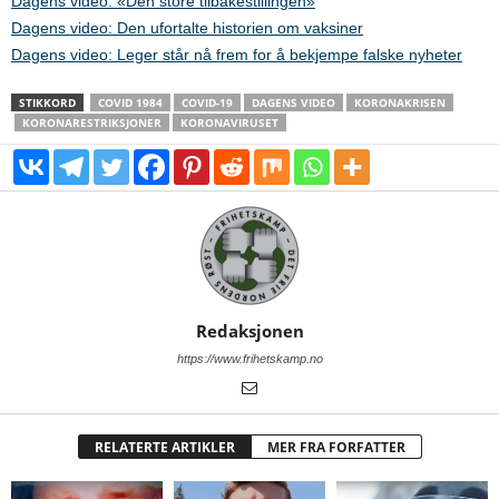
Dagens video: «Den store tilbakestillingen»
Dagens video: Den ufortalte historien om vaksiner
Dagens video: Leger står nå frem for å bekjempe falske nyheter
STIKKORD
COVID 1984
COVID-19
DAGENS VIDEO
KORONAKRISEN
KORONARESTRIKSJONER
KORONAVIRUSET
Redaksjonen
https://www.frihetskamp.no
RELATERTE ARTIKLER
MER FRA FORFATTER