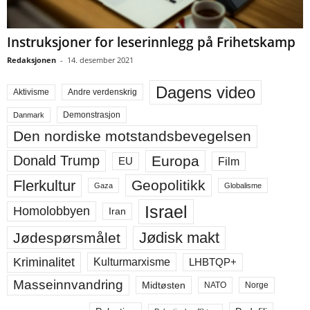
Instruksjoner for leserinnlegg på Frihetskamp
Redaksjonen
-
14. desember 2021
Dagens video
Aktivisme
Andre verdenskrig
Demonstrasjon
Danmark
Den nordiske motstandsbevegelsen
Europa
Donald Trump
Film
EU
Flerkultur
Geopolitikk
Gaza
Globalisme
Israel
Homolobbyen
Iran
Jødisk makt
Jødespørsmålet
Kriminalitet
LHBTQP+
Kulturmarxisme
Masseinnvandring
Midtøsten
NATO
Norge