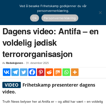
Ved å besøke Frihetskamp godkjenner du vår
personvernerklæring.
Hjem
Dagens video
Dagens video: Antifa – en voldelig jødisk terrororganisasjon
Ok
Personvernerklæring
DAGENS VIDEO
Dagens video: Antifa – en
voldelig jødisk
terrororganisasjon
Av
Redaksjonen
-
31. desember 2025
VIDEO
Frihetskamp presenterer dagens
video.
Truth News belyser her at Antifa er – og alltid har vært – en voldelig