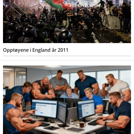
Opptøyene i England år 2011