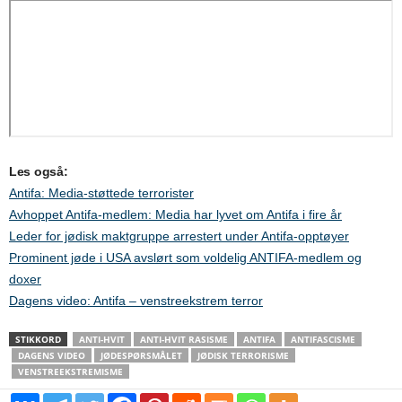
Les også:
Antifa: Media-støttede terrorister
Avhoppet Antifa-medlem: Media har lyvet om Antifa i fire år
Leder for jødisk maktgruppe arrestert under Antifa-opptøyer
Prominent jøde i USA avslørt som voldelig ANTIFA-medlem og
doxer
Dagens video: Antifa – venstreekstrem terror
STIKKORD
ANTI-HVIT
ANTI-HVIT RASISME
ANTIFA
ANTIFASCISME
DAGENS VIDEO
JØDESPØRSMÅLET
JØDISK TERRORISME
VENSTREEKSTREMISME