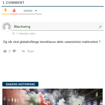
1
COMMENT
eldste
Blackwing
7 måneder siden
Og når skal globalistNorge terrorklasse dette satanistiske makkverket ?
Svar
0
DAGENS HISTORISKE