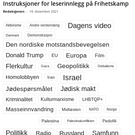
Instruksjoner for leserinnlegg på Frihetskamp
Redaksjonen
-
14. desember 2021
Dagens video
Aktivisme
Andre verdenskrig
Demonstrasjon
Danmark
Den nordiske motstandsbevegelsen
Europa
Donald Trump
Film
EU
Flerkultur
Geopolitikk
Gaza
Globalisme
Israel
Homolobbyen
Iran
Jødisk makt
Jødespørsmålet
Kriminalitet
LHBTQP+
Kulturmarxisme
Masseinnvandring
Midtøsten
NATO
Norge
Palestina
Pedofili
Palestinakonflikten
Politikk
Samfunn
Russland
Radio