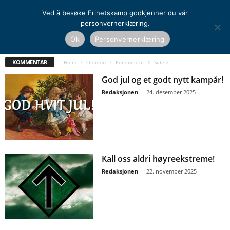
Ved å besøke Frihetskamp godkjenner du vår
personvernerklæring.
Ok
Personvernerklæring
KOMMENTAR
KRONIKK
LESERINNLEGG
VERDENSANSKUELSE
KOMMENTAR
Hjem
Opinion
Kommentar
Side 2
God jul og et godt nytt kampår!
Redaksjonen
-
24. desember 2025
Kall oss aldri høyreekstreme!
Redaksjonen
-
22. november 2025