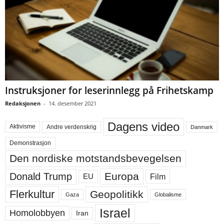
Instruksjoner for leserinnlegg på Frihetskamp
Redaksjonen
-
14. desember 2021
Dagens video
Aktivisme
Andre verdenskrig
Danmark
Demonstrasjon
Den nordiske motstandsbevegelsen
Europa
Donald Trump
Film
EU
Flerkultur
Geopolitikk
Gaza
Globalisme
Israel
Homolobbyen
Iran