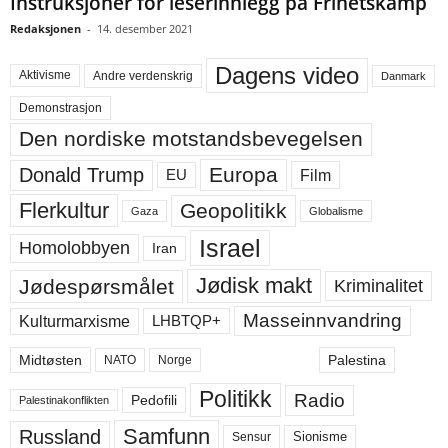
Instruksjoner for leserinnlegg på Frihetskamp
Redaksjonen
-
14. desember 2021
Dagens video
Aktivisme
Andre verdenskrig
Danmark
Demonstrasjon
Den nordiske motstandsbevegelsen
Europa
Donald Trump
Film
EU
Flerkultur
Geopolitikk
Gaza
Globalisme
Israel
Homolobbyen
Iran
Jødisk makt
Jødespørsmålet
Kriminalitet
Masseinnvandring
LHBTQP+
Kulturmarxisme
Midtøsten
Palestina
NATO
Norge
Politikk
Radio
Pedofili
Palestinakonflikten
Samfunn
Russland
Sensur
Sionisme