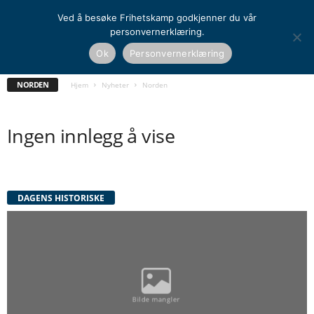
Ved å besøke Frihetskamp godkjenner du vår
personvernerklæring.
Ok
Personvernerklæring
GLOBALT
NORDEN
NORGE
UTENRIKS
NORDEN
Hjem
Nyheter
Norden
Ingen innlegg å vise
DAGENS HISTORISKE