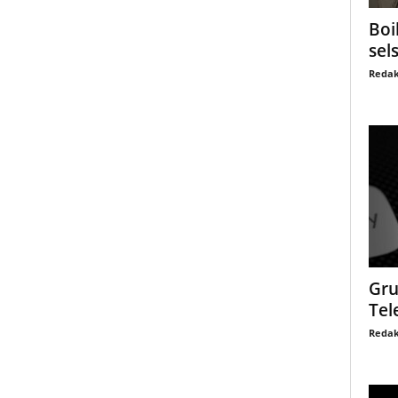
Boi
sel
Redak
Gru
Tel
Redak