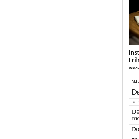
Ins
Fri
Redak
Akti
Da
Dem
De
mo
Do