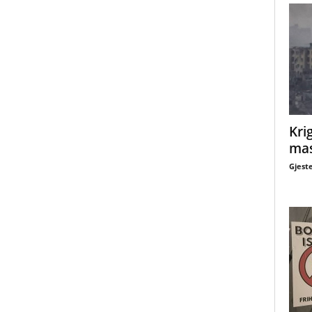
Krig
mas
Gjest