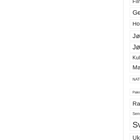
Fil
Ge
Ho
Jø
Jø
Kul
Ma
NAT
Pales
Ra
Sen
S
Uk