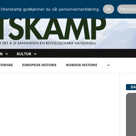
NORDISK RADIO
PEERTUBE
rihetskamp godkjenner du vår personvernerklæring.
Ok
Personv
ON
KULTUR
TORISKE
EUROPEISK HISTORIE
NORDISK HISTORIE
DA