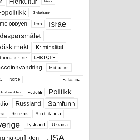
Flerkultur
m
Gaza
opolitikk
Globalisme
Israel
molobbyen
Iran
despørsmålet
disk makt
Kriminalitet
LHBTQP+
turmarxisme
sseinnvandring
Midtøsten
Palestina
O
Norge
Politikk
Pedofili
tinakonflikten
Samfunn
Russland
dio
Storbritannia
sur
Sionisme
verige
Ukraina
Tyskland
USA
rainakonflikten