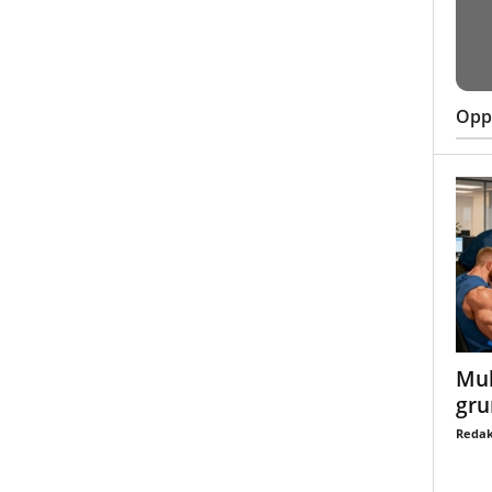
Oppt
Mul
gru
Redak