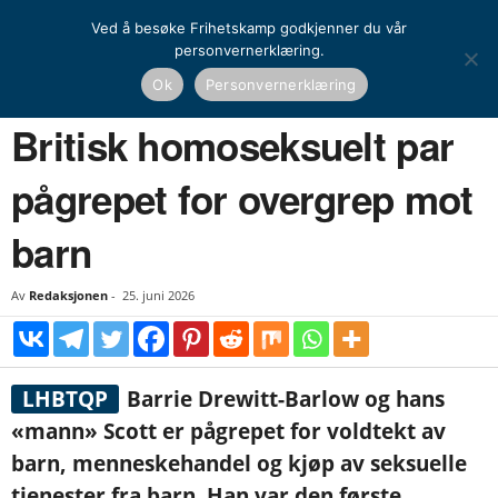
Ved å besøke Frihetskamp godkjenner du vår
personvernerklæring.
Hjem
Nyheter
Britisk homoseksuelt par pågrepet for overgrep mot barn
Ok
Personvernerklæring
NYHETER
UTENRIKS
Britisk homoseksuelt par
pågrepet for overgrep mot
barn
Av
Redaksjonen
-
25. juni 2026
LHBTQP
Barrie Drewitt-Barlow og hans
«mann» Scott er pågrepet for voldtekt av
barn, menneskehandel og kjøp av seksuelle
tjenester fra barn. Han var den første