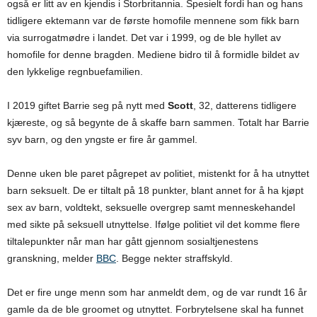
også er litt av en kjendis i Storbritannia. Spesielt fordi han og hans
tidligere ektemann var de første homofile mennene som fikk barn
via surrogatmødre i landet. Det var i 1999, og de ble hyllet av
homofile for denne bragden. Mediene bidro til å formidle bildet av
den lykkelige regnbuefamilien.
I 2019 giftet Barrie seg på nytt med
Scott
, 32, datterens tidligere
kjæreste, og så begynte de å skaffe barn sammen. Totalt har Barrie
syv barn, og den yngste er fire år gammel.
Denne uken ble paret pågrepet av politiet, mistenkt for å ha utnyttet
barn seksuelt. De er tiltalt på 18 punkter, blant annet for å ha kjøpt
sex av barn, voldtekt, seksuelle overgrep samt menneskehandel
med sikte på seksuell utnyttelse. Ifølge politiet vil det komme flere
tiltalepunkter når man har gått gjennom sosialtjenestens
granskning, melder
BBC
. Begge nekter straffskyld.
Det er fire unge menn som har anmeldt dem, og de var rundt 16 år
gamle da de ble groomet og utnyttet. Forbrytelsene skal ha funnet