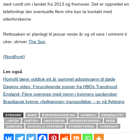
sted rundt om i landet fra 2013 og fremover. Det er opprettet en
telefonlinje der eventuelle flere ofre kan ta kontakt med
etterforskerne.
Rettssaken er planlagt til januar neste år og vil vare i omtrent ti
uker, skriver
The Sun
.
(Nordfront)
Les også
Homofil lærer voldtok ett år gammel adoptivsønn til døde
Dagens video: Foruroligende scener fra HBOs Transhood
England: Flere overgrep med menn i kvinners garderober
Brasiliansk kvinne «feilkjønnet» transpolitiker – er nå flyktning
STIKKORD
BARN
BARNEMISHANDLING
HOMOFILI
KRIMINALITET
LGBTQP
LHBTQP+
MASSEMEDIA
MENNESKEHANDEL
PRIDE
SAMFUNN
SEKSUELLE OVERGREP
STORBRITANNIA
SURROGATI