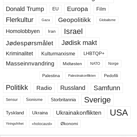
Europa
Donald Trump
Film
EU
Flerkultur
Geopolitikk
Gaza
Globalisme
Israel
Homolobbyen
Iran
Jødisk makt
Jødespørsmålet
Kriminalitet
LHBTQP+
Kulturmarxisme
Masseinnvandring
Midtøsten
NATO
Norge
Palestina
Pedofili
Palestinakonflikten
Politikk
Samfunn
Russland
Radio
Sverige
Storbritannia
Sensur
Sionisme
USA
Ukrainakonflikten
Ukraina
Tyskland
Økonomi
«holocaust»
Ytringsfrihet