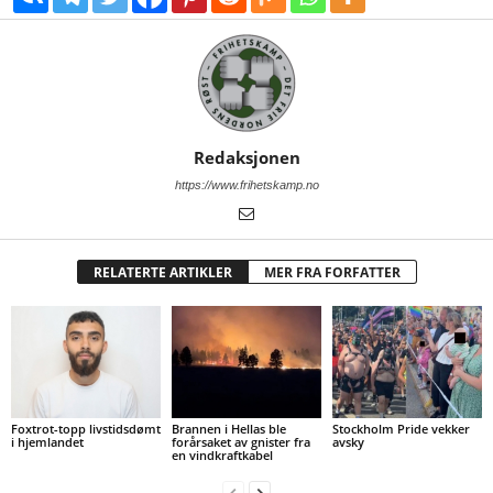
Redaksjonen
https://www.frihetskamp.no
RELATERTE ARTIKLER
MER FRA FORFATTER
Foxtrot-topp livstidsdømt
Brannen i Hellas ble
Stockholm Pride vekker
i hjemlandet
forårsaket av gnister fra
avsky
en vindkraftkabel