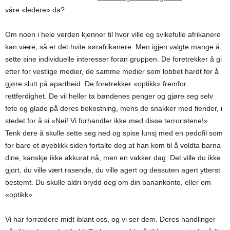
våre «ledere» da?
Om noen i hele verden kjenner til hvor ville og svikefulle afrikanere
kan være, så er det hvite sørafrikanere. Men igjen valgte mange å
sette sine individuelle interesser foran gruppen. De foretrekker å gi
etter for vestlige medier, de samme medier som lobbet hardt for å
gjøre slutt på apartheid. De foretrekker «optikk» fremfor
rettferdighet. De vil heller ta bøndenes penger og gjøre seg selv
fete og glade på deres bekostning, mens de snakker med fiender, i
stedet for å si «Nei! Vi forhandler ikke med disse terroristene!»
Tenk dere å skulle sette seg ned og spise lunsj med en pedofil som
for bare et øyeblikk siden fortalte deg at han kom til å voldta barna
dine, kanskje ikke akkurat nå, men en vakker dag. Det ville du ikke
gjort, du ville vært rasende, du ville agert og dessuten agert ytterst
bestemt. Du skulle aldri brydd deg om din banankonto, eller om
«optikk».
Vi har forrædere midt iblant oss, og vi ser dem. Deres handlinger