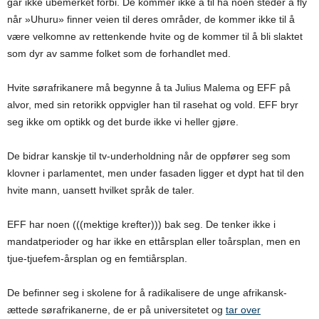
går ikke ubemerket forbi. De kommer ikke å til ha noen steder å fly
når »Uhuru» finner veien til deres områder, de kommer ikke til å
være velkomne av rettenkende hvite og de kommer til å bli slaktet
som dyr av samme folket som de forhandlet med.
Hvite sørafrikanere må begynne å ta Julius Malema og EFF på
alvor, med sin retorikk oppvigler han til rasehat og vold. EFF bryr
seg ikke om optikk og det burde ikke vi heller gjøre.
De bidrar kanskje til tv-underholdning når de oppfører seg som
klovner i parlamentet, men under fasaden ligger et dypt hat til den
hvite mann, uansett hvilket språk de taler.
EFF har noen (((mektige krefter))) bak seg. De tenker ikke i
mandatperioder og har ikke en ettårsplan eller toårsplan, men en
tjue-tjuefem-årsplan og en femtiårsplan.
De befinner seg i skolene for å radikalisere de unge afrikansk-
ættede sørafrikanerne, de er på universitetet og
tar over