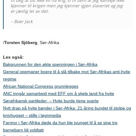
til deg at du ikke vil ha krig, si til dem at jeg kanskje ikke
kjenner til krigen men jeg kjenner igjen slaveriet og jeg
er jævlig lei av det.
– Boer Jack
/
Torsten Sjöberg
, Sør-Afrika
Les også:
Bakgrunnen for den økte spenningen i Sør-Afrika
General oppmaner boere til å slå tilbake mot Sør-Afrikas anti-hvite
regime
African National Congress grunnlegges
ANC inngår samarbeid med EFF om å stjele land fra hvite
Sørafrikansk partileder: – Hvite burde tjene svarte
Nytt drap på hvite bønder i Sør-Afrika: 21-åring bundet til stolpe og
knivhugget – stille i løgnmedia
Farmor i Sør-Afrika døde da hun ble tvunget til å se sine tre
barnebarn bli voldtatt