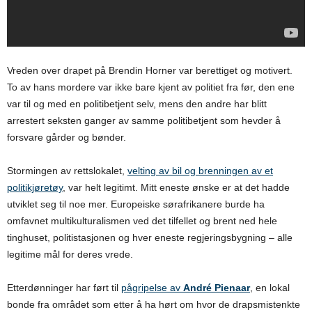
Vreden over drapet på Brendin Horner var berettiget og motivert.
To av hans mordere var ikke bare kjent av politiet fra før, den ene
var til og med en politibetjent selv, mens den andre har blitt
arrestert seksten ganger av samme politibetjent som hevder å
forsvare gårder og bønder.
Stormingen av rettslokalet,
velting av bil og brenningen av et
politikjøretøy
, var helt legitimt. Mitt eneste ønske er at det hadde
utviklet seg til noe mer. Europeiske sørafrikanere burde ha
omfavnet multikulturalismen ved det tilfellet og brent ned hele
tinghuset, politistasjonen og hver eneste regjeringsbygning – alle
legitime mål for deres vrede.
Etterdønninger har ført til
pågripelse av
André Pienaar
, en lokal
bonde fra området som etter å ha hørt om hvor de drapsmistenkte