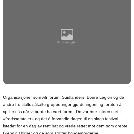
Organisasjoner som Afriforum, Suidlanders, Boere Legion og de
andre trettitalls såkalte grupperinger gjorde ingenting foruten å
splitte oss når vi burde ha vært forent. De var mer interessert i
«fredssamtaler» og det å forvandle dagen til en slags festival
istedet for en dag av rent hat og vrede rettet mot dem som drepte
Brendin Horner og de som støtter bondemorderne.