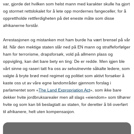
var, gjorde det hvilken som helst mann med karakter skulle ha gjort
og stormet rettslokalet for å lete opp mordernes fangeceller, for å
opprettholde rettferdigheten på det eneste måte som disse
afrikanerne forstår.
Arrestasjonen og mistanken mot ham burde ha vært brensel på vår
ild. Når den mektige staten slår ned på EN mann og straffeforfølger
ham for terrorisme, drapsforsøk, vold på allmenn plass og
oppvigling, kan det bare bety en ting: De er redde. Men igjen ble
vårt sinne og raseri tatt fra oss av selvutnevnte såkalte ledere, som
valgte å bryte brød med regimet og politiet som aktivt forsøker å
kaste oss ut av våre egne landområder gjennom forslag i
parlamentet som «
The Land Expropriation Act
», som ikke bare
dekker hvite jordbruksarealer men all slags «eiendom» som tilhører
hvite og som kan bli beslagtatt av staten, for deretter å bli overført
til afrikanere, helt uten kompensasjon.