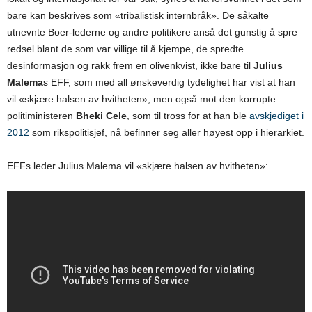
bare kan beskrives som «tribalistisk internbråk». De såkalte
utnevnte Boer-lederne og andre politikere anså det gunstig å spre
redsel blant de som var villige til å kjempe, de spredte
desinformasjon og rakk frem en olivenkvist, ikke bare til
Julius
Malema
s EFF, som med all ønskeverdig tydelighet har vist at han
vil «skjære halsen av hvitheten», men også mot den korrupte
politiministeren
Bheki
Cele
, som til tross for at han ble
avskjediget i
2012
som rikspolitisjef, nå befinner seg aller høyest opp i hierarkiet.
EFFs leder Julius Malema vil «skjære halsen av hvitheten»: