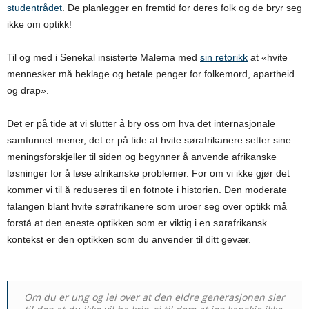
studentrådet
. De planlegger en fremtid for deres folk og de bryr seg
ikke om optikk!
Til og med i Senekal insisterte Malema med
sin retorikk
at «hvite
mennesker må beklage og betale penger for folkemord, apartheid
og drap».
Det er på tide at vi slutter å bry oss om hva det internasjonale
samfunnet mener, det er på tide at hvite sørafrikanere setter sine
meningsforskjeller til siden og begynner å anvende afrikanske
løsninger for å løse afrikanske problemer. For om vi ikke gjør det
kommer vi til å reduseres til en fotnote i historien. Den moderate
falangen blant hvite sørafrikanere som uroer seg over optikk må
forstå at den eneste optikken som er viktig i en sørafrikansk
kontekst er den optikken som du anvender til ditt gevær.
Om du er ung og lei over at den eldre generasjonen sier