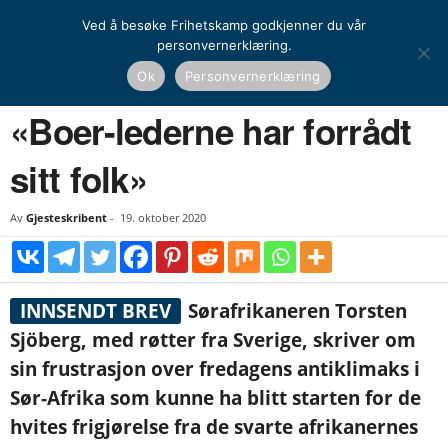
Ved å besøke Frihetskamp godkjenner du vår
personvernerklæring.
Hjem
Opinion
Leserinnlegg
«Boer-lederne har forrådt sitt folk»
Ok
Personvernerklæring
OPINION
LESERINNLEGG
«Boer-lederne har forrådt
sitt folk»
Av
Gjesteskribent
-
19. oktober 2020
INNSENDT BREV
Sørafrikaneren Torsten
Sjöberg, med røtter fra Sverige, skriver om
sin frustrasjon over fredagens antiklimaks i
Sør-Afrika som kunne ha blitt starten for de
hvites frigjørelse fra de svarte afrikanernes