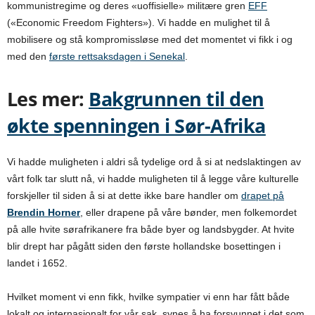
kommunistregime og deres «uoffisielle» militære gren
EFF
(«Economic Freedom Fighters»). Vi hadde en mulighet til å
mobilisere og stå kompromissløse med det momentet vi fikk i og
med den
første rettsaksdagen i Senekal
.
Les mer:
Bakgrunnen til den
økte spenningen i Sør-Afrika
Vi hadde muligheten i aldri så tydelige ord å si at nedslaktingen av
vårt folk tar slutt nå, vi hadde muligheten til å legge våre kulturelle
forskjeller til siden å si at dette ikke bare handler om
drapet på
Brendin Horner
, eller drapene på våre bønder, men folkemordet
på alle hvite sørafrikanere fra både byer og landsbygder. At hvite
blir drept har pågått siden den første hollandske bosettingen i
landet i 1652.
Hvilket moment vi enn fikk, hvilke sympatier vi enn har fått både
lokalt og internasjonalt for vår sak, synes å ha forsvunnet i det som