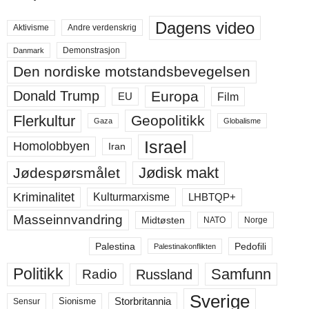
Dagens video
Aktivisme
Andre verdenskrig
Demonstrasjon
Danmark
Den nordiske motstandsbevegelsen
Europa
Donald Trump
Film
EU
Flerkultur
Geopolitikk
Gaza
Globalisme
Israel
Homolobbyen
Iran
Jødisk makt
Jødespørsmålet
Kriminalitet
LHBTQP+
Kulturmarxisme
Masseinnvandring
Midtøsten
NATO
Norge
Palestina
Pedofili
Palestinakonflikten
Politikk
Samfunn
Russland
Radio
Sverige
Storbritannia
Sensur
Sionisme