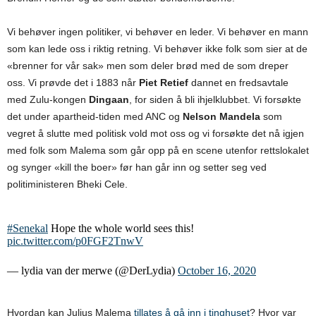
Vi behøver ingen politiker, vi behøver en leder. Vi behøver en mann
som kan lede oss i riktig retning. Vi behøver ikke folk som sier at de
«brenner for vår sak» men som deler brød med de som dreper
oss. Vi prøvde det i 1883 når
Piet Retief
dannet en fredsavtale
med Zulu-kongen
Dingaan
, for siden å bli ihjelklubbet. Vi forsøkte
det under apartheid-tiden med ANC og
Nelson Mandela
som
vegret å slutte med politisk vold mot oss og vi forsøkte det nå igjen
med folk som Malema som går opp på en scene utenfor rettslokalet
og synger «kill the boer» før han går inn og setter seg ved
politiministeren Bheki Cele.
#Senekal
Hope the whole world sees this!
pic.twitter.com/p0FGF2TnwV
— lydia van der merwe (@DerLydia)
October 16, 2020
Hvordan kan Julius Malema
tillates å gå inn i tinghuset
? Hvor var