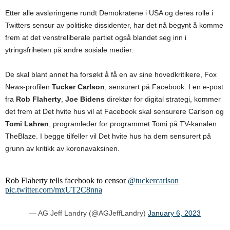
Etter alle avsløringene rundt Demokratene i USA og deres rolle i
Twitters sensur av politiske dissidenter, har det nå begynt å komme
frem at det venstreliberale partiet også blandet seg inn i
ytringsfriheten på andre sosiale medier.
De skal blant annet ha forsøkt å få en av sine hovedkritikere, Fox
News-profilen
Tucker Carlson
, sensurert på Facebook. I en e-post
fra
Rob Flaherty
,
Joe Bidens
direktør for digital strategi, kommer
det frem at Det hvite hus vil at Facebook skal sensurere Carlson og
Tomi Lahren
, programleder for programmet Tomi på TV-kanalen
TheBlaze. I begge tilfeller vil Det hvite hus ha dem sensurert på
grunn av kritikk av koronavaksinen.
Rob Flaherty tells facebook to censor
@tuckercarlson
pic.twitter.com/mxUT2C8nna
— AG Jeff Landry (@AGJeffLandry)
January 6, 2023