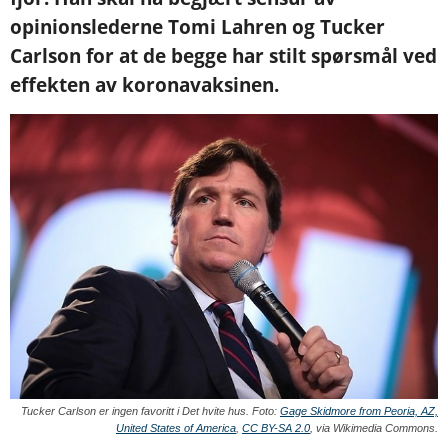
opinionslederne Tomi Lahren og Tucker
Carlson for at de begge har stilt spørsmål ved
effekten av koronavaksinen.
Tucker Carlson er ingen favoritt i Det hvite hus. Foto:
Gage Skidmore from Peoria, AZ,
United States of America
,
CC BY-SA 2.0
, via Wikimedia Commons.