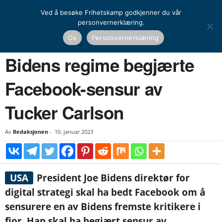
Ved å besøke Frihetskamp godkjenner du vår
personvernerklæring.
Hjem
Nyheter
Bidens regime begjærte Facebook-sensur av Tucker Carlson
Ok
Personvernerklæring
NYHETER
UTENRIKS
Bidens regime begjærte
Facebook-sensur av
Tucker Carlson
Av
Redaksjonen
-
10. januar 2023
USA
President Joe Bidens direktør for
digital strategi skal ha bedt Facebook om å
sensurere en av Bidens fremste kritikere i
fjor. Han skal ha begjært sensur av