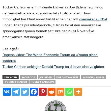
Tucker Carlson er en frittalende kritiker av Joe Bidens regime og
det venstreliberale etablissementet i USA generelt. Hans
frimodighet har blant annet ført til at han har blitt
overvåket av NSA
under Bidens presidentperiode, til tross for at den amerikanske
spionorganisasjonen formelt sett ikke har lov til å overvåke
amerikanske statsborgere.
Les også:
Dagens video: The World Economic Forum og «Young global
leaders»
Tucker Carlson anklager Donald Trump for å bryte sine valgløfter
STIKKORD
FACEBOOK
JOE BIDEN
KORONAVAKSINE
KORONAVIRUSET
POLITISK SENSUR
TUCKER CARLSON