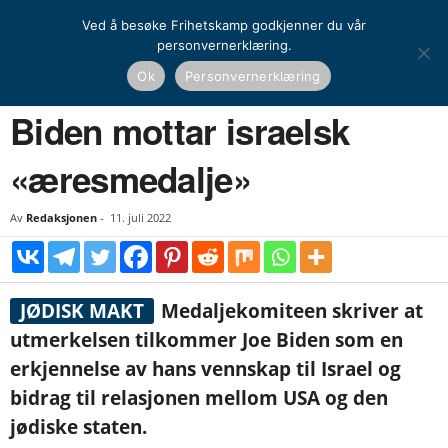
Ved å besøke Frihetskamp godkjenner du vår
personvernerklæring.
Hjem
Nyheter
Biden mottar israelsk «æresmedalje»
Ok
Personvernerklæring
NYHETER
UTENRIKS
Biden mottar israelsk
«æresmedalje»
Av
Redaksjonen
-
11. juli 2022
JØDISK MAKT
Medaljekomiteen skriver at
utmerkelsen tilkommer Joe Biden som en
erkjennelse av hans vennskap til Israel og
bidrag til relasjonen mellom USA og den
jødiske staten.