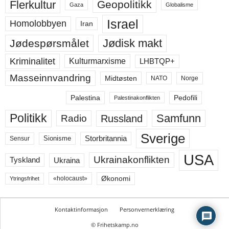
Flerkultur
Geopolitikk
Gaza
Globalisme
Israel
Homolobbyen
Iran
Jødisk makt
Jødespørsmålet
Kriminalitet
LHBTQP+
Kulturmarxisme
Masseinnvandring
Midtøsten
NATO
Norge
Palestina
Pedofili
Palestinakonflikten
Politikk
Samfunn
Russland
Radio
Sverige
Storbritannia
Sensur
Sionisme
USA
Ukrainakonflikten
Ukraina
Tyskland
Økonomi
«holocaust»
Ytringsfrihet
Kontaktinformasjon
Personvernerklæring
© Frihetskamp.no