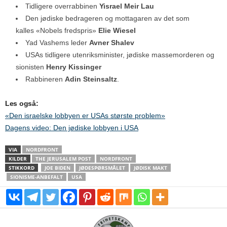
Tidligere overrabbinen
Yisrael Meir Lau
Den jødiske bedrageren og mottagaren av det som
kalles «Nobels fredspris»
Elie Wiesel
Yad Vashems leder
Avner Shalev
USAs tidligere utenriksminister, jødiske massemorderen og
sionisten
Henry Kissinger
Rabbineren
Adin Steinsaltz
.
Les også:
«Den israelske lobbyen er USAs største problem»
Dagens video: Den jødiske lobbyen i USA
VIA
NORDFRONT
KILDER
THE JERUSALEM POST
NORDFRONT
STIKKORD
JOE BIDEN
JØDESPØRSMÅLET
JØDISK MAKT
SIONISME-ANBEFALT
USA