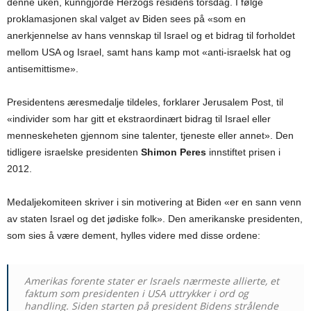
denne uken, kunngjorde Herzogs residens torsdag. I følge
proklamasjonen skal valget av Biden sees på «som en
anerkjennelse av hans vennskap til Israel og et bidrag til forholdet
mellom USA og Israel, samt hans kamp mot «anti-israelsk hat og
antisemittisme».
Presidentens æresmedalje tildeles, forklarer Jerusalem Post, til
«individer som har gitt et ekstraordinært bidrag til Israel eller
menneskeheten gjennom sine talenter, tjeneste eller annet». Den
tidligere israelske presidenten
Shimon Peres
innstiftet prisen i
2012.
Medaljekomiteen skriver i sin motivering at Biden «er en sann venn
av staten Israel og det jødiske folk». Den amerikanske presidenten,
som sies å være dement, hylles videre med disse ordene:
Amerikas forente stater er Israels nærmeste allierte, et
faktum som presidenten i USA uttrykker i ord og
handling. Siden starten på president Bidens strålende