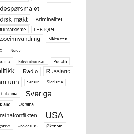
despørsmålet
disk makt
Kriminalitet
LHBTQP+
turmarxisme
sseinnvandring
Midtøsten
O
Norge
estina
Pedofili
Palestinakonflikten
litikk
Russland
Radio
amfunn
Sensur
Sionisme
Sverige
rbritannia
Ukraina
kland
USA
rainakonflikten
Økonomi
«holocaust»
gsfrihet