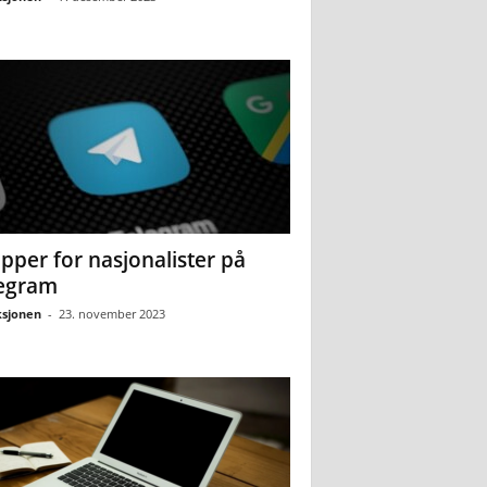
pper for nasjonalister på
egram
sjonen
-
23. november 2023