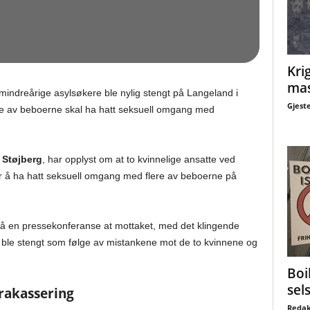
Krig
mas
 mindreårige asylsøkere ble nylig stengt på Langeland i
Gjest
re av beboerne skal ha hatt seksuell omgang med
 Støjberg
, har opplyst om at to kvinnelige ansatte ved
 for å ha hatt seksuell omgang med flere av beboerne på
 en pressekonferanse at mottaket, med det klingende
t ble stengt som følge av mistankene mot de to kvinnene og
Boi
sel
rakassering
Redak