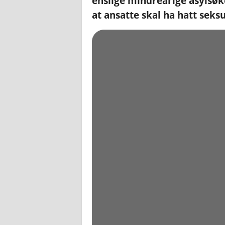
enslige mindreårige asylsøk
at ansatte skal ha hatt sek