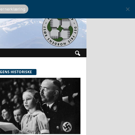
ernerklæring
GENS HISTORISKE