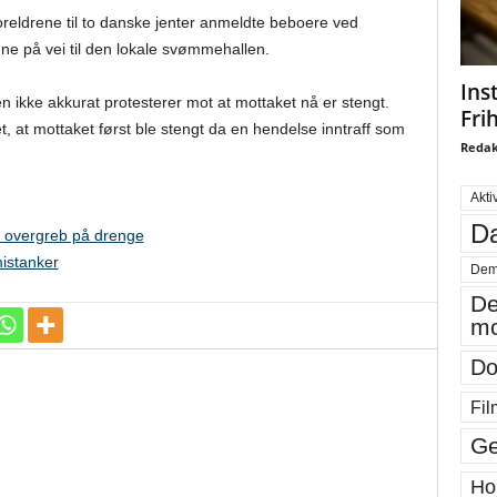
foreldrene til to danske jenter anmeldte beboere ved
ene på vei til den lokale svømmehallen.
Ins
n ikke akkurat protesterer mot at mottaket nå er stengt.
Fri
, at mottaket først ble stengt da en hendelse inntraff som
Redak
Akti
Da
m overgreb på drenge
istanker
Dem
De
mo
Do
Fil
Ge
Ho