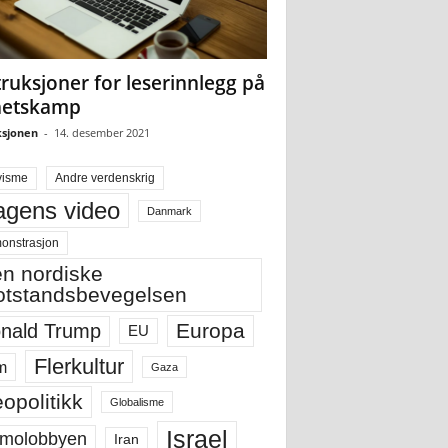
truksjoner for leserinnlegg på
hetskamp
sjonen
-
14. desember 2021
visme
Andre verdenskrig
gens video
Danmark
onstrasjon
n nordiske
tstandsbevegelsen
Europa
nald Trump
EU
Flerkultur
m
Gaza
opolitikk
Globalisme
Israel
molobbyen
Iran