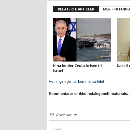
RELATERTE ARTIKLER
MER FRA FORF
Kina kobler Ceuta-krisen til
Karoli 
Israel
Retningslinjer for kommentarfelet
Kommentarer er ikke redaksjonelt materiale. M
Abonner