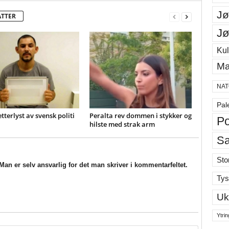
Jø
ATTER
Jø
Kul
Ma
NAT
Pal
etterlyst av svensk politi
Peralta rev dommen i stykker og
Po
hilste med strak arm
S
Sto
an er selv ansvarlig for det man skriver i kommentarfeltet.
Tys
Uk
Ytrin