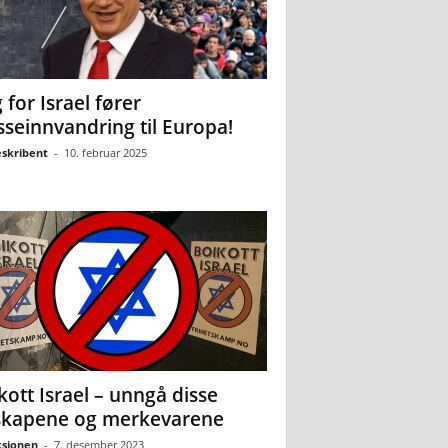
 for Israel fører
seinnvandring til Europa!
eskribent
-
10. februar 2025
kott Israel – unngå disse
skapene og merkevarene
sjonen
-
7. desember 2023