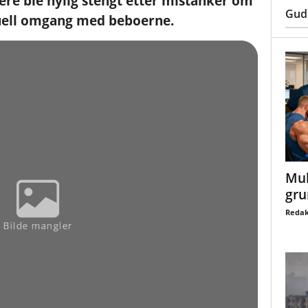
ere ble nylig stengt etter mistanker om
Gud
suell omgang med beboerne.
Mul
gru
Redak