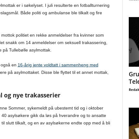
mottak er i søkelyset. I juli resulterte en fotballturnering
agsmål. Både politi og ambulanse ble tilkalt og fire
ottok politiet en rekke anmeldelser fra kvinner som
r det snakk om 14 anmeldelser om seksuell trakassering,
e på Tullebølle asylmottak.
le også en
16-årig jente voldtatt i sammenheng med
e på asylmottaket. Disse ble flyttet til et annet mottak,
Gru
Tel
Redak
 og nye trakasserier
Hanne Sommer, sykemeldt på ubestemt tid og i oktober
 40 asylsøkere gikk da løs på hverandre og to ansatte
 til slutt tilkalt, og en av asylsøkerne endte opp med å bli