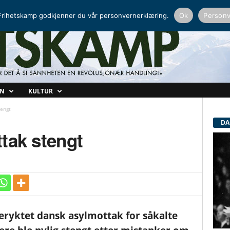
NORDISK RADIO
PEERTUBE
rihetskamp godkjenner du vår personvernerklæring.
Ok
Personv
ON
KULTUR
tengt
DA
tak stengt
eryktet dansk asylmottak for såkalte