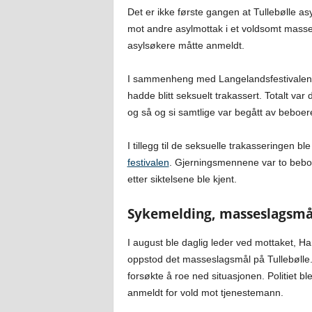
Det er ikke første gangen at Tullebølle asyl
mot andre asylmottak i et voldsomt massesl
asylsøkere måtte anmeldt.
I sammenheng med Langelandsfestivalen m
hadde blitt seksuelt trakassert. Totalt va
og så og si samtlige var begått av beboer
I tillegg til de seksuelle trakasseringen b
festivalen
. Gjerningsmennene var to beboer
etter siktelsene ble kjent.
Sykemelding, masseslagsmål
I august ble daglig leder ved mottaket, 
oppstod det masseslagsmål på Tullebølle.
forsøkte å roe ned situasjonen. Politiet ble
anmeldt for vold mot tjenestemann.