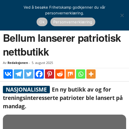
Ved å besøke Frihetskamp godkjenner du vår
personvernerklæring.
Hjem
Nyheter
Norden
Bellum lanserer patriotisk nettbutikk
Ok
Personvernerklæring
NYHETER
NORDEN
UTENRIKS
Bellum lanserer patriotisk
nettbutikk
Av
Redaksjonen
-
5. august 2025
NASJONALISME
En ny butikk av og for
treningsinteresserte patrioter ble lansert på
mandag.