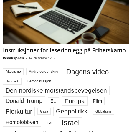
Instruksjoner for leserinnlegg på Frihetskamp
Redaksjonen
-
14. desember 2021
Dagens video
Aktivisme
Andre verdenskrig
Demonstrasjon
Danmark
Den nordiske motstandsbevegelsen
Europa
Donald Trump
Film
EU
Flerkultur
Geopolitikk
Gaza
Globalisme
Israel
Homolobbyen
Iran