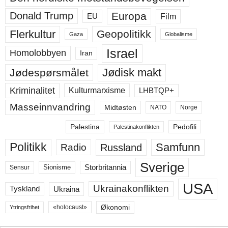
Europa
Donald Trump
Film
EU
Flerkultur
Geopolitikk
Gaza
Globalisme
Israel
Homolobbyen
Iran
Jødisk makt
Jødespørsmålet
Kriminalitet
LHBTQP+
Kulturmarxisme
Masseinnvandring
Midtøsten
NATO
Norge
Palestina
Pedofili
Palestinakonflikten
Politikk
Samfunn
Russland
Radio
Sverige
Storbritannia
Sensur
Sionisme
USA
Ukrainakonflikten
Ukraina
Tyskland
Økonomi
«holocaust»
Ytringsfrihet