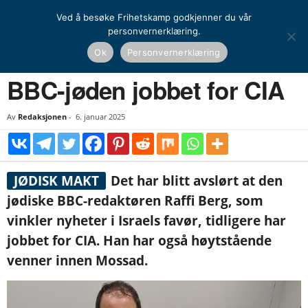
Ved å besøke Frihetskamp godkjenner du vår
personvernerklæring.
Hjem
Nyheter
BBC-jøden jobbet for CIA
Ok
Personvernerklæring
NYHETER
UTENRIKS
BBC-jøden jobbet for CIA
Av
Redaksjonen
-
6. januar 2025
JØDISK MAKT
Det har blitt avslørt at den
jødiske BBC-redaktøren Raffi Berg, som
vinkler nyheter i Israels favør, tidligere har
jobbet for CIA. Han har også høytstående
venner innen Mossad.