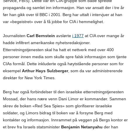
Service, FBIS). Dette var en CIA-gruppe som både spredte
propaganda og samlet inn informasjon. Han var ansatt der i tre år
før han gikk over til BBC i 2001. Berg har uttalt i intervjuer at han
var «begeistret» over å få jobbe for CIA i hemmelighet.
Journalisten
Carl Bernstein
avslørte
i 1977
at CIA over mange år
hadde infiltrert amerikanske nyhetsredaksjoner.
Etterretningstjenesten skal ha hatt et nettverk med over 400
personer innen media som skulle spre falsk informasjon som tjente
CIAs formål. Dette inkluderte også høytstående personer som for
eksempel
Arthur Hays Sulzberger
, som da var administrerende
direktør for New York Times.
Berg har også forbindelser til den israelske etterretningstjenesten
Mossad, der hans nære venn Dani Limor er kommandør. Sammen
skrev de boken «Red Sea Spies» som glorifiserer israelske
soldater, og Limors bidrag til boken var å forsyne Berg med
kontakter og informasjon. Innrammet på veggen på Bergs kontor er
et brev fra Israels statsminister
Benjamin Netanyahu
der han