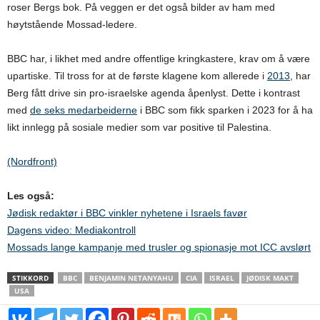
roser Bergs bok. På veggen er det også bilder av ham med
høytstående Mossad-ledere.
BBC har, i likhet med andre offentlige kringkastere, krav om å være
upartiske. Til tross for at de første klagene kom allerede i
2013
, har
Berg fått drive sin pro-israelske agenda åpenlyst. Dette i kontrast
med
de seks medarbeiderne
i BBC som fikk sparken i 2023 for å ha
likt innlegg på sosiale medier som var positive til Palestina.
(Nordfront)
Les også:
Jødisk redaktør i BBC vinkler nyhetene i Israels favør
Dagens video: Mediakontroll
Mossads lange kampanje med trusler og spionasje mot ICC avslørt
STIKKORD
BBC
BENJAMIN NETANYAHU
CIA
ISRAEL
JØDISK MAKT
USA