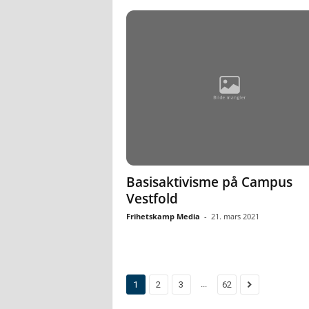
Basisaktivisme på Campus
Vestfold
Frihetskamp Media
-
21. mars 2021
...
1
2
3
62