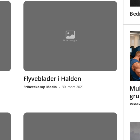
Bed
Flyveblader i Halden
Mul
Frihetskamp Media
-
30. mars 2021
gru
Redak