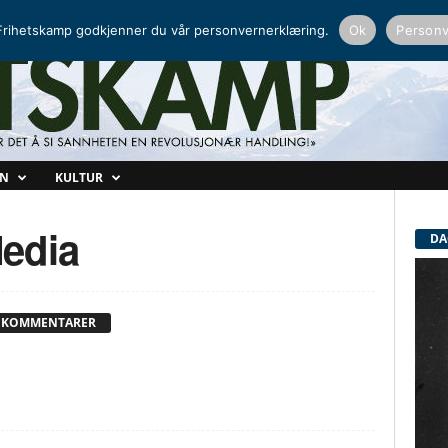
NORDISK RADIO
PEERTUBE
rihetskamp godkjenner du vår personvernerklæring.
Ok
Personv
ON
KULTUR
edia
DA
 KOMMENTARER