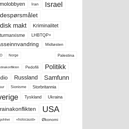
Israel
molobbyen
Iran
despørsmålet
disk makt
Kriminalitet
LHBTQP+
turmarxisme
sseinnvandring
Midtøsten
Palestina
O
Norge
Politikk
Pedofili
tinakonflikten
Samfunn
Russland
dio
Storbritannia
sur
Sionisme
verige
Ukraina
Tyskland
USA
rainakonflikten
Økonomi
«holocaust»
gsfrihet