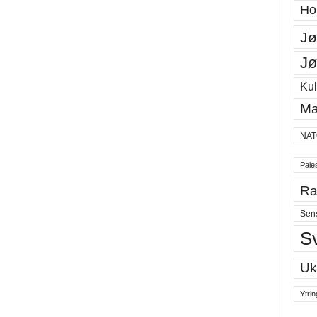
Ho
Jø
Jø
Kul
Ma
NAT
Pales
Ra
Sen
S
Uk
Ytrin