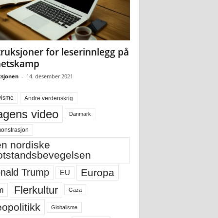
truksjoner for leserinnlegg på
hetskamp
sjonen
-
14. desember 2021
visme
Andre verdenskrig
gens video
Danmark
onstrasjon
n nordiske
tstandsbevegelsen
Europa
nald Trump
EU
Flerkultur
m
Gaza
opolitikk
Globalisme