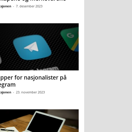
sjonen
-
7. desember 2023
pper for nasjonalister på
egram
sjonen
-
23. november 2023