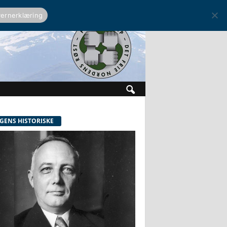
ernerklæring
GENS HISTORISKE