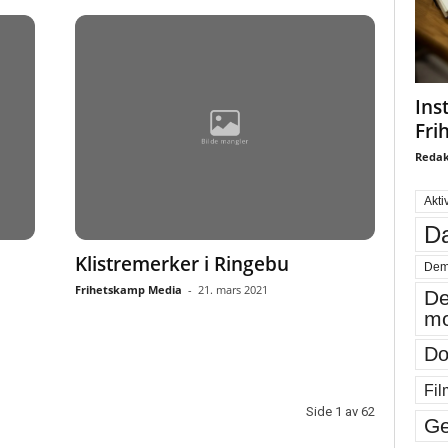
Ins
Fri
Redak
Akti
Da
Klistremerker i Ringebu
Dem
Frihetskamp Media
-
21. mars 2021
De
mo
Do
Fil
Side 1 av 62
Ge