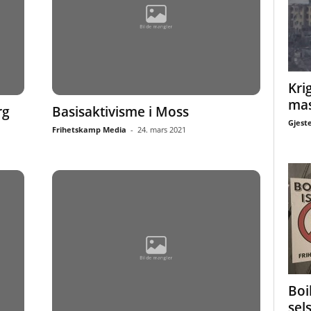
Krig
mas
rg
Basisaktivisme i Moss
Gjest
Frihetskamp Media
-
24. mars 2021
Boi
sel