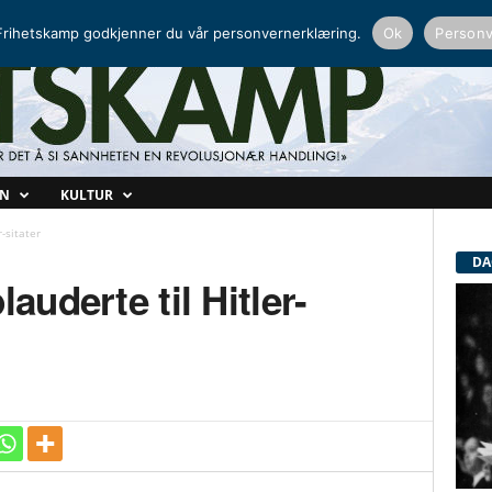
NORDISK RADIO
PEERTUBE
rihetskamp godkjenner du vår personvernerklæring.
Ok
Personv
ON
KULTUR
r-sitater
DA
auderte til Hitler-