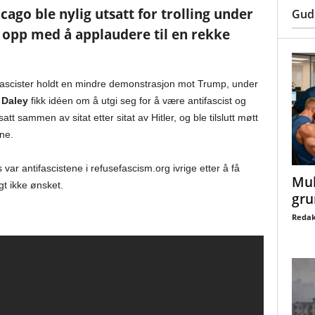
icago ble nylig utsatt for trolling under
Gud
 opp med å applaudere til en rekke
ifascister holdt en mindre demonstrasjon mot Trump, under
 Daley
fikk idéen om å utgi seg for å være antifascist og
att sammen av sitat etter sitat av Hitler, og ble tilslutt møtt
ne.
 var antifascistene i refusefascism.org ivrige etter å få
Mul
t ikke ønsket.
gru
Redak