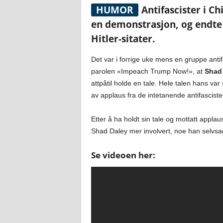
HUMOR
Antifascister i Ch
en demonstrasjon, og endte
Hitler-sitater.
Det var i forrige uke mens en gruppe ant
parolen «Impeach Trump Now!», at
Shad
attpåtil holde en tale. Hele talen hans var s
av applaus fra de intetanende antifasciste
Etter å ha holdt sin tale og mottatt applaus
Shad Daley mer involvert, noe han selvsag
Se videoen her: