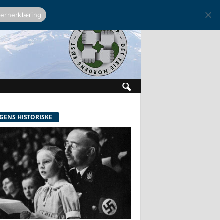
ernerklæring
GENS HISTORISKE