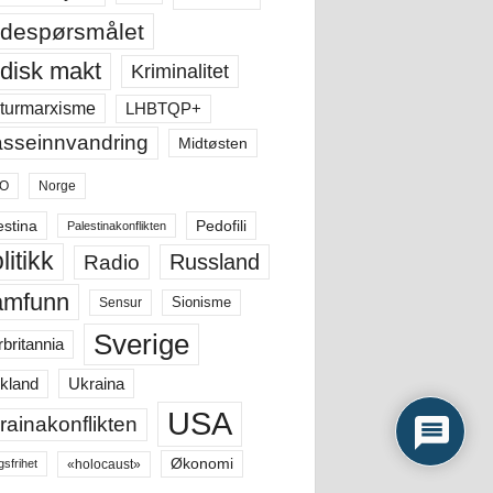
despørsmålet
disk makt
Kriminalitet
LHBTQP+
turmarxisme
sseinnvandring
Midtøsten
O
Norge
estina
Pedofili
Palestinakonflikten
litikk
Russland
Radio
amfunn
Sensur
Sionisme
Sverige
rbritannia
Ukraina
kland
USA
rainakonflikten
Økonomi
«holocaust»
gsfrihet