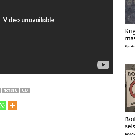
Krig
mas
Gjest
NOTISER
USA
Boi
sel
Redak