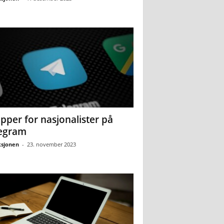
pper for nasjonalister på
egram
sjonen
-
23. november 2023