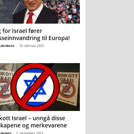
 for Israel fører
seinnvandring til Europa!
eskribent
-
10. februar 2025
kott Israel – unngå disse
skapene og merkevarene
sjonen
-
7. desember 2023