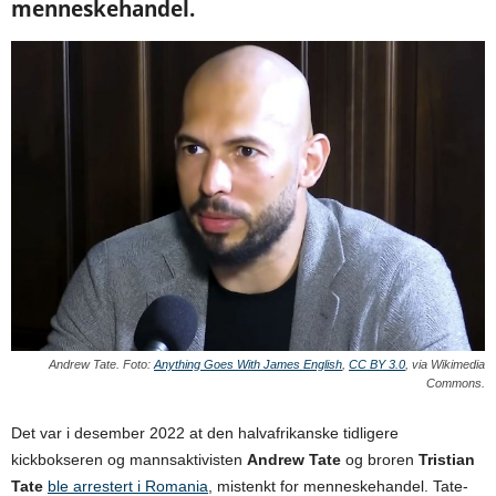
menneskehandel.
Andrew Tate. Foto:
Anything Goes With James English
,
CC BY 3.0
, via Wikimedia
Commons.
Det var i desember 2022 at den halvafrikanske tidligere
kickbokseren og mannsaktivisten
Andrew Tate
og broren
Tristian
Tate
ble arrestert i Romania
, mistenkt for menneskehandel. Tate-