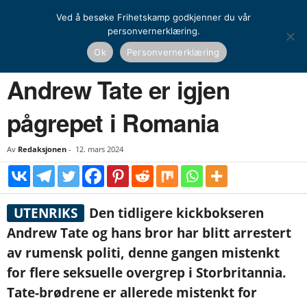
Ved å besøke Frihetskamp godkjenner du vår
personvernerklæring.
Hjem
Nyheter
Andrew Tate er igjen pågrepet i Romania
Ok
Personvernerklæring
NYHETER
UTENRIKS
Andrew Tate er igjen
pågrepet i Romania
Av
Redaksjonen
-
12. mars 2024
UTENRIKS
Den tidligere kickbokseren
Andrew Tate og hans bror har blitt arrestert
av rumensk politi, denne gangen mistenkt
for flere seksuelle overgrep i Storbritannia.
Tate-brødrene er allerede mistenkt for