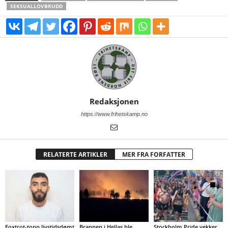
SEKSUALLOVBRUDD
Redaksjonen
https://www.frihetskamp.no
RELATERTE ARTIKLER
MER FRA FORFATTER
Foxtrot-topp livstidsdømt
Brannen i Hellas ble
Stockholm Pride vekker