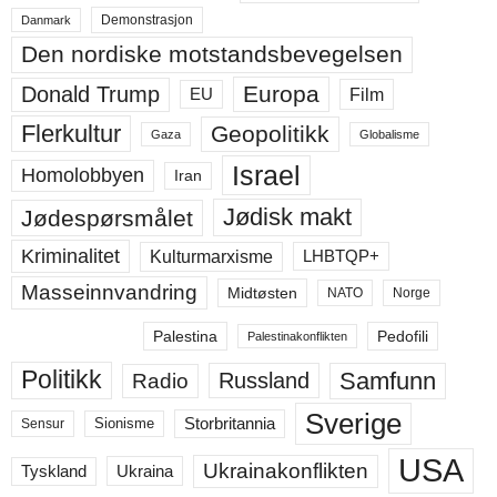
Demonstrasjon
Danmark
Den nordiske motstandsbevegelsen
Europa
Donald Trump
Film
EU
Flerkultur
Geopolitikk
Gaza
Globalisme
Israel
Homolobbyen
Iran
Jødisk makt
Jødespørsmålet
Kriminalitet
LHBTQP+
Kulturmarxisme
Masseinnvandring
Midtøsten
NATO
Norge
Palestina
Pedofili
Palestinakonflikten
Politikk
Samfunn
Russland
Radio
Sverige
Storbritannia
Sensur
Sionisme
USA
Ukrainakonflikten
Ukraina
Tyskland