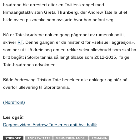
brødrene ble arrestert etter en Twitter-krangel med
klimaangstaktivisten
Greta Thunberg
, der Andrew Tate la ut et
bilde av en pizzaeske som avslørte hvor han befant seg.
Nå er Tate-brødrene nok en gang pågrepet av rumensk politi,
skriver
RT
. Denne gangen er de mistenkt for «seksuell aggresjon»,
som ser ut til å dreie seg om en rekke seksuallovbrudd som skal ha
blitt begått i Storbritannia så langt tilbake som 2012-2015, ifølge
Tate-brødrenes advokater.
Både Andrew og Tristian Tate benekter alle anklager og står nå
overfor utlevering til Storbritannia.
(Nordfront)
Les også:
Dagens video: Andrew Tate er en anti-hvit hallik
STIKKORD
ANDREW TATE
MENNESKEHANDEL
ROMANIA