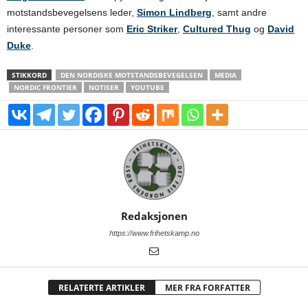
motstandsbevegelsens leder,
Simon Lindberg
, samt andre
interessante personer som
Eric Striker
,
Cultured Thug
og
David
Duke
.
STIKKORD
DEN NORDISKE MOTSTANDSBEVEGELSEN
MEDIA
NORDIC FRONTIER
NOTISER
YOUTUBE
Redaksjonen
https://www.frihetskamp.no
RELATERTE ARTIKLER
MER FRA FORFATTER