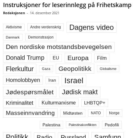
Instruksjoner for leserinnlegg på Frihetskamp
Redaksjonen
-
14. desember 2021
Dagens video
Aktivisme
Andre verdenskrig
Demonstrasjon
Danmark
Den nordiske motstandsbevegelsen
Europa
Donald Trump
Film
EU
Flerkultur
Geopolitikk
Gaza
Globalisme
Israel
Homolobbyen
Iran
Jødisk makt
Jødespørsmålet
Kriminalitet
LHBTQP+
Kulturmarxisme
Masseinnvandring
Midtøsten
NATO
Norge
Palestina
Pedofili
Palestinakonflikten
Politikk
Samfunn
Russland
Radio