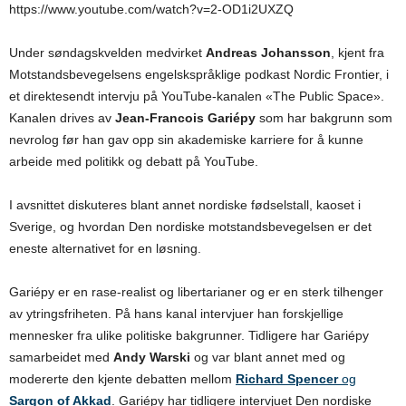
https://www.youtube.com/watch?v=2-OD1i2UXZQ
Under søndagskvelden medvirket
Andreas Johansson
, kjent fra
Motstandsbevegelsens engelskspråklige podkast Nordic Frontier, i
et direktesendt intervju på YouTube-kanalen «The Public Space».
Kanalen drives av
Jean-Francois Gariépy
som har bakgrunn som
nevrolog før han gav opp sin akademiske karriere for å kunne
arbeide med politikk og debatt på YouTube.
I avsnittet diskuteres blant annet nordiske fødselstall, kaoset i
Sverige, og hvordan Den nordiske motstandsbevegelsen er det
eneste alternativet for en løsning.
Gariépy er en rase-realist og libertarianer og er en sterk tilhenger
av ytringsfriheten. På hans kanal intervjuer han forskjellige
mennesker fra ulike politiske bakgrunner. Tidligere har Gariépy
samarbeidet med
Andy Warski
og var blant annet med og
modererte den kjente debatten mellom
Richard Spencer
og
Sargon of Akkad
. Gariépy har tidligere intervjuet Den nordiske