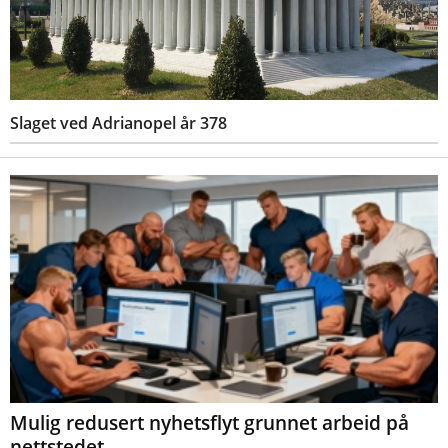
Slaget ved Adrianopel år 378
Mulig redusert nyhetsflyt grunnet arbeid på
nettstedet