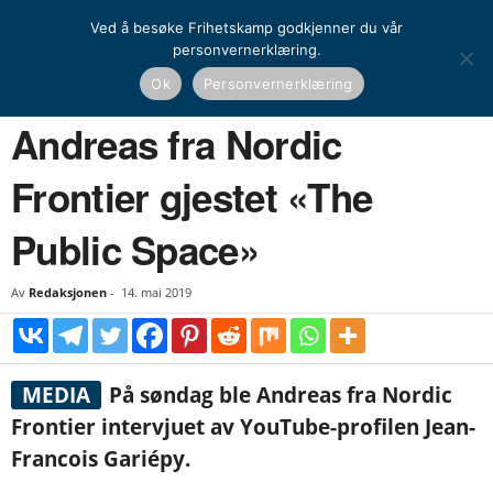
Ved å besøke Frihetskamp godkjenner du vår
personvernerklæring.
Hjem
Nyheter
Globalt
Andreas fra Nordic Frontier gjestet «The Public Space»
Ok
Personvernerklæring
NYHETER
GLOBALT
NASJONAL KAMP
MEDIA
Andreas fra Nordic
Frontier gjestet «The
Public Space»
Av
Redaksjonen
-
14. mai 2019
MEDIA
På søndag ble Andreas fra Nordic
Frontier intervjuet av YouTube-profilen Jean-
Francois Gariépy.