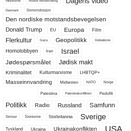
Dagens video
Aktivisme
Andre verdenskrig
Demonstrasjon
Danmark
Den nordiske motstandsbevegelsen
Europa
Donald Trump
Film
EU
Flerkultur
Geopolitikk
Gaza
Globalisme
Israel
Homolobbyen
Iran
Jødisk makt
Jødespørsmålet
Kriminalitet
LHBTQP+
Kulturmarxisme
Masseinnvandring
Midtøsten
NATO
Norge
Palestina
Pedofili
Palestinakonflikten
Politikk
Samfunn
Russland
Radio
Sverige
Storbritannia
Sensur
Sionisme
USA
Ukrainakonflikten
Ukraina
Tyskland