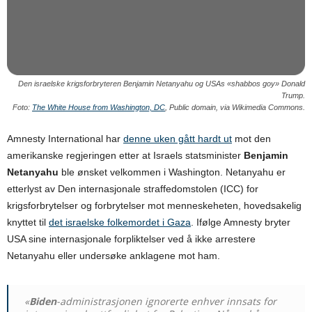
Den israelske krigsforbryteren Benjamin Netanyahu og USAs «shabbos goy» Donald
Trump.
Foto:
The White House from Washington, DC
, Public domain, via Wikimedia Commons.
Amnesty International har
denne uken gått hardt ut
mot den
amerikanske regjeringen etter at Israels statsminister
Benjamin
Netanyahu
ble ønsket velkommen i Washington. Netanyahu er
etterlyst av Den internasjonale straffedomstolen (ICC) for
krigsforbrytelser og forbrytelser mot menneskeheten, hovedsakelig
knyttet til
det israelske folkemordet i Gaza
. Ifølge Amnesty bryter
USA sine internasjonale forpliktelser ved å ikke arrestere
Netanyahu eller undersøke anklagene mot ham.
«
Biden
-administrasjonen ignorerte enhver innsats for