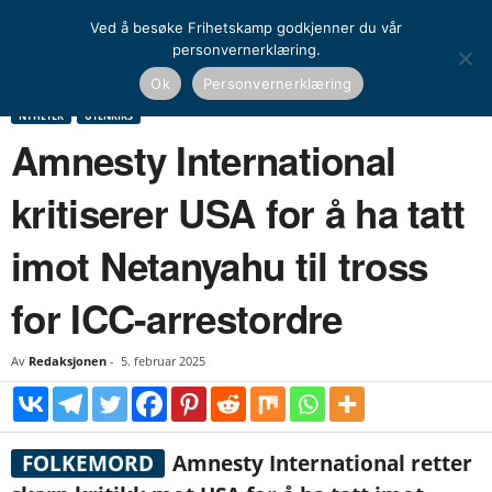
Ved å besøke Frihetskamp godkjenner du vår
personvernerklæring.
Hjem
Nyheter
Amnesty International kritiserer USA for å ha tatt imot Netanyahu
Ok
Personvernerklæring
til tross...
NYHETER
UTENRIKS
Amnesty International
kritiserer USA for å ha tatt
imot Netanyahu til tross
for ICC-arrestordre
Av
Redaksjonen
-
5. februar 2025
FOLKEMORD
Amnesty International retter