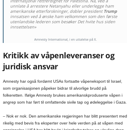
internasjonal rettferdighet for Palestina. Nå, ved å
unnlate å arrestere Netanyahu eller underlegge ham
amerikanske etterforskninger, dobler president
Trump
innsatsen ved å ønske ham velkommen som den første
utenlandske lederen som besøker Det hvite hus siden
innsettelsen»
Amnesty International, i en uttalelse på X.
Kritikk av våpenleveranser og
juridisk ansvar
Amnesty har også fordømt USAs fortsatte våpeneksport til Israel,
som organisasjonen påpeker bidrar til alvorlige brudd på
folkeretten. Ifølge Amnesty brukes amerikanskproduserte våpen i
angrep som har ført til omfattende sivile tap og ødeleggelse i Gaza.
– Nok er nok. Den amerikanske regjeringen har blitt presentert med
rikelig med bevis fra eksperter over hele verden på at våpen med
opprinnelse i USA har blitt brukt i krigsforbrytelser og ulovlige drap