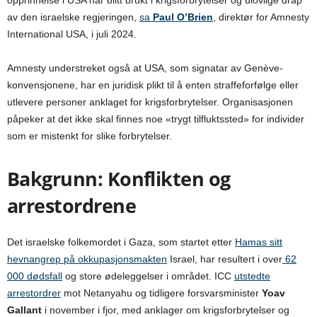
av den israelske regjeringen,
sa
Paul O’Brien
, direktør for Amnesty
International USA, i juli 2024.
Amnesty understreket også at USA, som signatar av Genève-
konvensjonene, har en juridisk plikt til å enten straffeforfølge eller
utlevere personer anklaget for krigsforbrytelser. Organisasjonen
påpeker at det ikke skal finnes noe «trygt tilfluktssted» for individer
som er mistenkt for slike forbrytelser.
Bakgrunn: Konflikten og
arrestordrene
Det israelske folkemordet i Gaza, som startet etter
Hamas sitt
hevnangrep på okkupasjonsmakten
Israel, har resultert i over
62
000 dødsfall
og store ødeleggelser i området. ICC
utstedte
arrestordrer
mot Netanyahu og tidligere forsvarsminister
Yoav
Gallant
i november i fjor, med anklager om krigsforbrytelser og