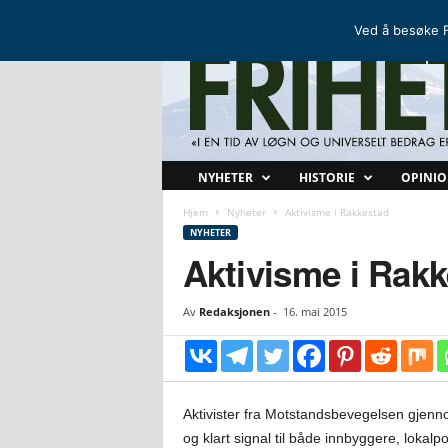
FRIHETSKAMP
DEN NORDISKE MOTSTANDSBEVEGELSEN
Ved å besøke F
F
NYHETER
HISTORIE
OPINI
r
i
Hjem
Nyheter
Aktivisme i Rakkestad
h
NYHETER
e
Aktivisme i Rak
t
s
Av
Redaksjonen
-
16. mai 2015
k
a
m
p
Aktivister fra Motstandsbevegelsen gjenno
og klart signal til både innbyggere, lokal