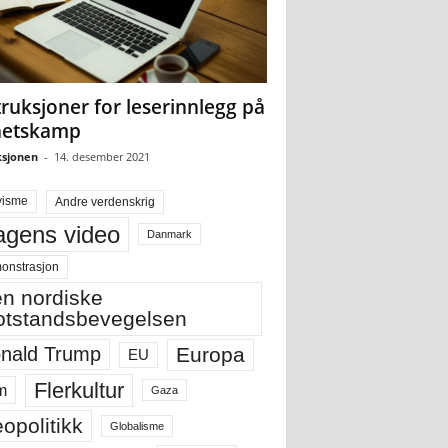
truksjoner for leserinnlegg på
hetskamp
sjonen
-
14. desember 2021
visme
Andre verdenskrig
gens video
Danmark
onstrasjon
n nordiske
tstandsbevegelsen
Europa
nald Trump
EU
Flerkultur
m
Gaza
opolitikk
Globalisme