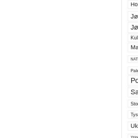
Ho
Jø
Jø
Kul
Ma
NAT
Pal
Po
S
Sto
Tys
Uk
Ytrin