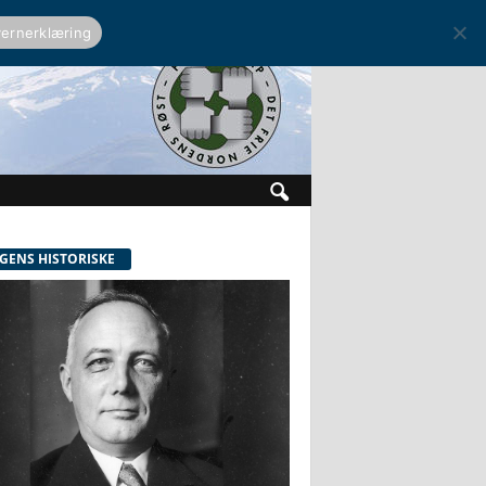
ernerklæring
GENS HISTORISKE