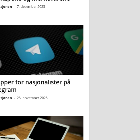
sjonen
-
7. desember 2023
pper for nasjonalister på
egram
sjonen
-
23. november 2023