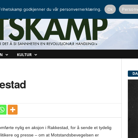
NORDISK RADIO
PEERTUBE
rihetskamp godkjenner du vår personvernerklæring.
Ok
Personv
ON
KULTUR
DA
kestad
mførte nylig en aksjon i Rakkestad, for å sende et tydelig
politikere og presse – om at Motstandsbevegelsen er