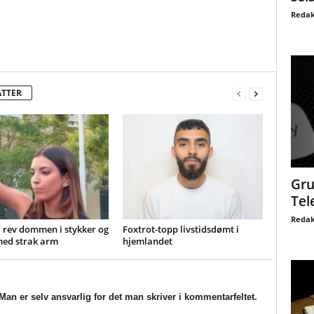
Redak
ATTER
Gru
Tel
Redak
 rev dommen i stykker og
Foxtrot-topp livstidsdømt i
med strak arm
hjemlandet
an er selv ansvarlig for det man skriver i kommentarfeltet.