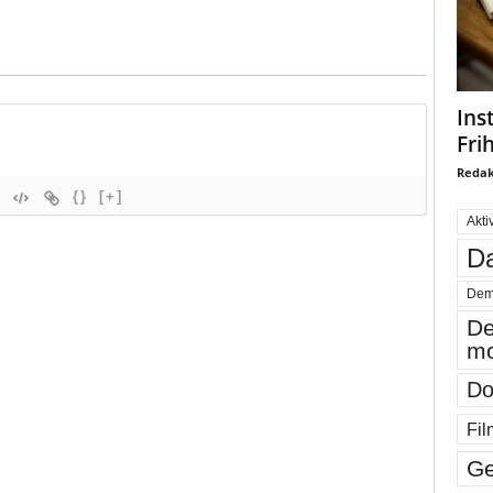
Ins
Fri
Redak
{}
[+]
Akti
Da
Dem
De
mo
Do
Fil
Ge