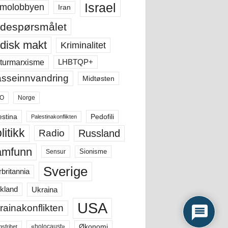
Israel
molobbyen
Iran
despørsmålet
disk makt
Kriminalitet
LHBTQP+
turmarxisme
sseinnvandring
Midtøsten
O
Norge
estina
Pedofili
Palestinakonflikten
litikk
Russland
Radio
amfunn
Sensur
Sionisme
Sverige
rbritannia
Ukraina
kland
USA
rainakonflikten
Økonomi
«holocaust»
gsfrihet