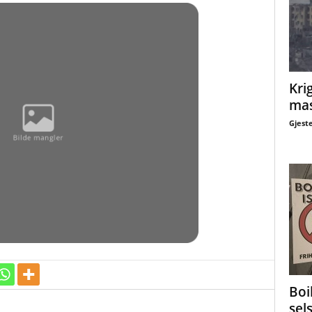
Krig
mas
Gjest
Boi
sel