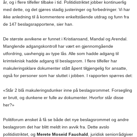
år, og i flere tilfeller tilbake i tid. Politidistriktet jobber kontinuerlig
med dette, og det gjøres stadig justeringer og forbedringer. Vi har
ikke anledning til å kommentere enkeltstående utdrag og funn fra
de 147 beslagsrapportene, sier han.
De største avvikene er funnet i Kristiansand, Mandal og Arendal.
Manglende adgangskontroll har vært en gjennomgående
utfordring, uavhengig av type lås. Alle som hadde adgang til
krimteknisk hadde adgang til beslagsrom. I flere tilfeller har
makuleringsklare dokumenter stått åpent tilgjengelig for ansatte,
også for personer som har sluttet i jobben. I rapporten spørres det:
«Står 2 blå makuleringsdunker inne på beslagsrommet. Forsegling
er brutt, og dunkene er fulle av dokumenter. Hvorfor står disse
her?»
Politiforum ønsket å få se både det nye beslagsrommet og andre
beslagsrom det har blitt meldt inn avvik fra. Dette avslo
politidistriktet, og
Merete Moseid Fauchald
, juridisk seniorrådgiver