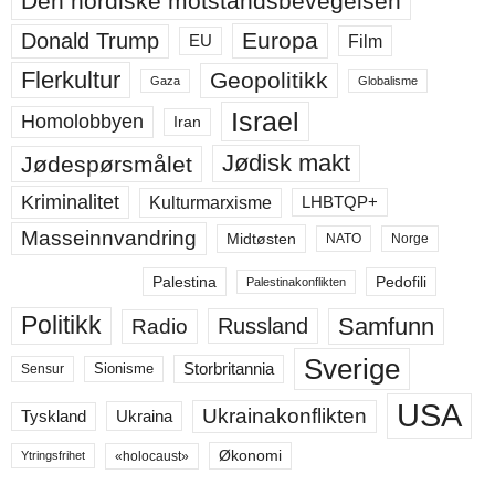
Den nordiske motstandsbevegelsen
Europa
Donald Trump
Film
EU
Flerkultur
Geopolitikk
Gaza
Globalisme
Israel
Homolobbyen
Iran
Jødisk makt
Jødespørsmålet
Kriminalitet
LHBTQP+
Kulturmarxisme
Masseinnvandring
Midtøsten
NATO
Norge
Palestina
Pedofili
Palestinakonflikten
Politikk
Samfunn
Russland
Radio
Sverige
Storbritannia
Sensur
Sionisme
USA
Ukrainakonflikten
Ukraina
Tyskland
Økonomi
«holocaust»
Ytringsfrihet