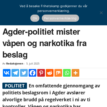
Ved å besøke Frihetskamp godkjenner du vår
personvernerklæring.
Hjem
Nyheter
Norge
Agder-politiet mister våpen og narkotika fra beslag
Ok
Personvernerklæring
NYHETER
NORGE
Agder-politiet mister
våpen og narkotika fra
beslag
Av
Redaksjonen
-
5. juli 2025
POLITIET
En omfattende gjennomgang av
politiets beslagsrom i Agder avslører
alvorlige brudd på regelverket i ni av ti
kontroller. Våpen og narkotika har