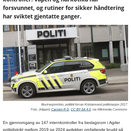
forsvunnet, og rutiner for sikker håndtering
har sviktet gjentatte ganger.
Illustrasjonsfoto, politibil forran Kristiansand politistasjon 2017.
Foto: (klippet)
Carsten R D
,
CC BY-SA 4.0
, via Wikimedia Commons.
En gjennomgang av 147 internkontroller fra beslagsrom i Agder
politidistrikt mellom 2019 og 2024 avdekker omfattende brudd på