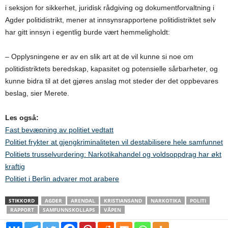
i seksjon for sikkerhet, juridisk rådgiving og dokumentforvaltning i
Agder politidistrikt, mener at innsynsrapportene politidistriktet selv
har gitt innsyn i egentlig burde vært hemmeligholdt:
– Opplysningene er av en slik art at de vil kunne si noe om
politidistriktets beredskap, kapasitet og potensielle sårbarheter, og
kunne bidra til at det gjøres anslag mot steder der det oppbevares
beslag, sier Merete.
Les også:
Fast bevæpning av politiet vedtatt
Politiet frykter at gjengkriminaliteten vil destabilisere hele samfunnet
Politiets trusselvurdering: Narkotikahandel og voldsoppdrag har økt
kraftig
Politiet i Berlin advarer mot arabere
STIKKORD
AGDER
ARENDAL
KRISTIANSAND
NARKOTIKA
POLITI
RAPPORT
SAMFUNNSKOLLAPS
VÅPEN