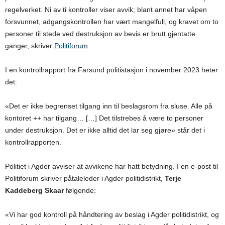
regelverket. Ni av ti kontroller viser avvik; blant annet har våpen
forsvunnet, adgangskontrollen har vært mangelfull, og kravet om to
personer til stede ved destruksjon av bevis er brutt gjentatte
ganger, skriver
Politiforum
.
I en kontrollrapport fra Farsund politistasjon i november 2023 heter
det:
«Det er ikke begrenset tilgang inn til beslagsrom fra sluse. Alle på
kontoret ++ har tilgang… […] Det tilstrebes å være to personer
under destruksjon. Det er ikke alltid det lar seg gjøre» står det i
kontrollrapporten.
Politiet i Agder avviser at avvikene har hatt betydning. I en e-post til
Politiforum skriver påtaleleder i Agder politidistrikt,
Terje
Kaddeberg Skaar
følgende:
«Vi har god kontroll på håndtering av beslag i Agder politidistrikt, og