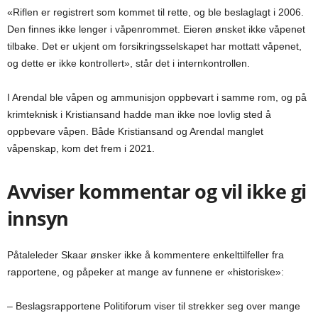
«Riflen er registrert som kommet til rette, og ble beslaglagt i 2006.
Den finnes ikke lenger i våpenrommet. Eieren ønsket ikke våpenet
tilbake. Det er ukjent om forsikringsselskapet har mottatt våpenet,
og dette er ikke kontrollert», står det i internkontrollen.
I Arendal ble våpen og ammunisjon oppbevart i samme rom, og på
krimteknisk i Kristiansand hadde man ikke noe lovlig sted å
oppbevare våpen. Både Kristiansand og Arendal manglet
våpenskap, kom det frem i 2021.
Avviser kommentar og vil ikke gi
innsyn
Påtaleleder Skaar ønsker ikke å kommentere enkelttilfeller fra
rapportene, og påpeker at mange av funnene er «historiske»:
– Beslagsrapportene Politiforum viser til strekker seg over mange