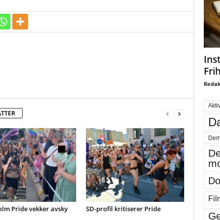
Ins
Fri
Redak
Akti
ATTER
Da
Dem
De
mo
Do
Fil
olm Pride vekker avsky
SD-profil kritiserer Pride
Ge