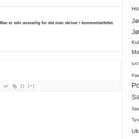
Ho
Jø
an er selv ansvarlig for det man skriver i kommentarfeltet.
Jø
Kul
Ma
NAT
Pal
Po
{}
[+]
S
Sto
Tys
Uk