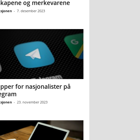
skapene og merkevarene
sjonen
-
7. desember 2023
pper for nasjonalister på
egram
sjonen
-
23. november 2023