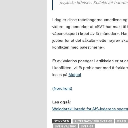
psykiske lidelser. Kollektivet handle
I dag er disse rottefangerne «mediene og 
videre, og bemerker at «SVT har makt til 
våpeneksport i løpet av få måneder». Han 
jobber for at det såkalte «lette høyre» skal
konflikten med palestinerne».
Et av Valerios poenger i artikkelen er at den
i konflikten, vil få problemer med å forkla
leses på
Motpol
.
(Nordfront)
Les også:
Wolodarski livredd for AfS-lederens spør
STIKKORD
ALTERNATIV FÖR SVERIGE
ISRAEL
SVEN VALERIO
SVERIGE