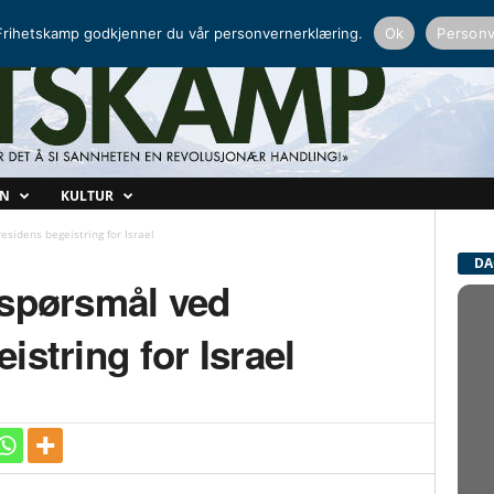
NORDISK RADIO
PEERTUBE
rihetskamp godkjenner du vår personvernerklæring.
Ok
Personv
ON
KULTUR
residens begeistring for Israel
DA
r spørsmål ved
istring for Israel