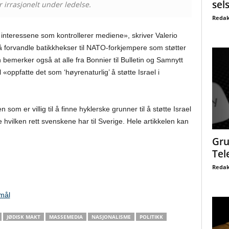
sel
r irrasjonelt under ledelse.
Redak
interessene som kontrollerer mediene», skriver Valerio
å forvandle batikkhekser til NATO-forkjempere som støtter
bemerker også at alle fra Bonnier til Bulletin og Samnytt
 «oppfatte det som ‘høyrenaturlig’ å støtte Israel i
 som er villig til å finne hyklerske grunner til å støtte Israel
re hvilken rett svenskene har til Sverige. Hele artikkelen kan
Gru
Tel
Redak
smål
JØDISK MAKT
MASSEMEDIA
NASJONALISME
POLITIKK