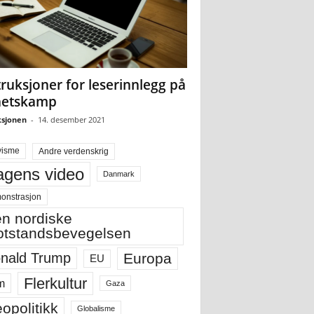
truksjoner for leserinnlegg på
hetskamp
sjonen
-
14. desember 2021
visme
Andre verdenskrig
gens video
Danmark
onstrasjon
n nordiske
tstandsbevegelsen
Europa
nald Trump
EU
Flerkultur
m
Gaza
opolitikk
Globalisme