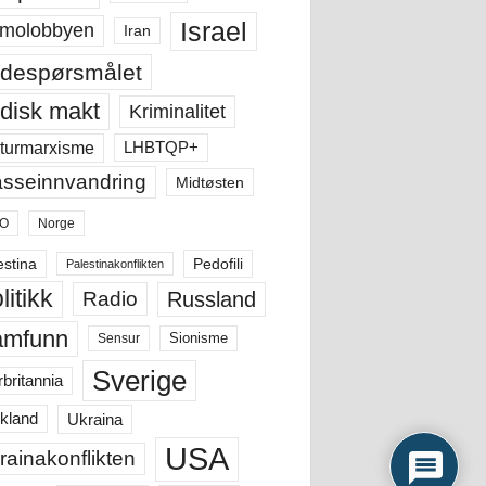
Israel
molobbyen
Iran
despørsmålet
disk makt
Kriminalitet
LHBTQP+
turmarxisme
sseinnvandring
Midtøsten
O
Norge
estina
Pedofili
Palestinakonflikten
litikk
Russland
Radio
amfunn
Sensur
Sionisme
Sverige
rbritannia
Ukraina
kland
USA
rainakonflikten