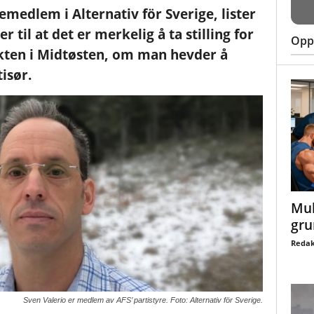
emedlem i Alternativ för Sverige, lister
r til at det er merkelig å ta stilling for
Oppt
ikten i Midtøsten, om man hevder å
isør.
Mul
gru
Redak
Sven Valerio er medlem av AFS’ partistyre. Foto: Alternativ för Sverige.