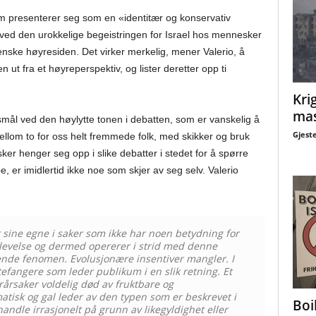
m presenterer seg som en «identitær og konservativ
 ved den urokkelige begeistringen for Israel hos mennesker
nske høyresiden. Det virker merkelig, mener Valerio, å
n ut fra et høyreperspektiv, og lister deretter opp ti
Krig
mas
smål ved den høylytte tonen i debatten, som er vanskelig å
Gjest
ellom to for oss helt fremmede folk, med skikker og bruk
er henger seg opp i slike debatter i stedet for å spørre
, er imidlertid ikke noe som skjer av seg selv. Valerio
 sine egne i saker som ikke har noen betydning for
verlevelse og dermed opererer i strid med denne
rende fenomen. Evolusjonære insentiver mangler. I
ottefangere som leder publikum i en slik retning. Et
årsaker voldelig død av fruktbare og
tisk og gal leder av den typen som er beskrevet i
Boi
andle irrasjonelt på grunn av likegyldighet eller