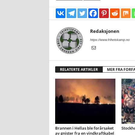
Redaksjonen
https://www.frihetskamp.no
RELATERTE ARTIKLER
MER FRA FORF
Brannen i Hellas ble forårsaket
Stockh
av gnister fra en vindkraftkabel