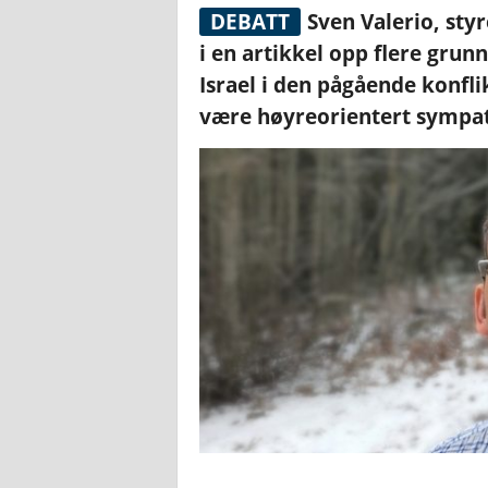
DEBATT
Sven Valerio, styr
i en artikkel opp flere grunne
Israel i den pågående konfl
være høyreorientert sympat