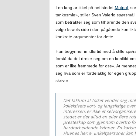
I en lang artikkel på nettstedet
Motpol
, so
tankesmie», stiller Sven Valerio spørsmål
som betrakter seg som tilhørende den sve
velge Israels side i den pågående konflikte
konkrete argumenter for dette.
Han begynner imidlertid med å stille spør
forstå da det dreier seg om en konflikt «m
som er like fremmede for oss». At mennesk
seg hva som er fordelaktig for egen gruppe
skriver:
Det faktum at folket vender seg mot
kollektivets kort- og langsiktige o
interessen, er ikke et selvorganise
stedet er det alltid en eller flere r
presteskap som gjennom overtro for
hardtarbeidende kvinner. En karisma
Fluenes herre. Enkeltpersoner kan h