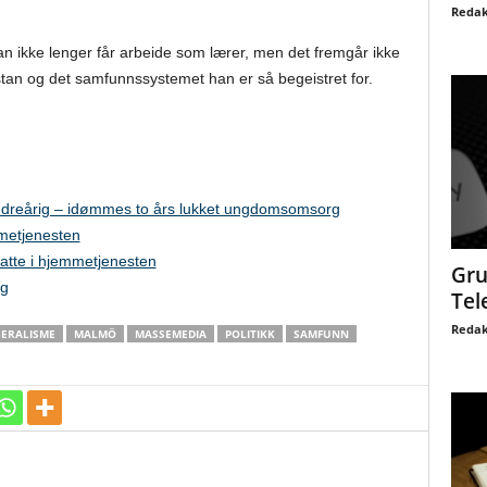
Redak
han ikke lenger får arbeide som lærer, men det fremgår ikke
stan og det samfunnssystemet han er så begeistret for.
indreårig – idømmes to års lukket ungdomsomsorg
mmetjenesten
satte i hjemmetjenesten
Gru
ng
Tel
Redak
BERALISME
MALMÖ
MASSEMEDIA
POLITIKK
SAMFUNN