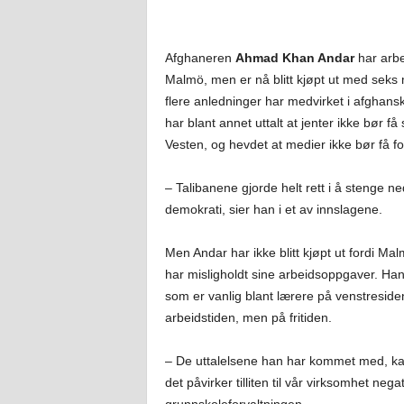
Afghaneren
Ahmad Khan Andar
har arbe
Malmö, men er nå blitt kjøpt ut med seks
flere anledninger har medvirket i afghans
har blant annet uttalt at jenter ikke bør f
Vesten, og hevdet at medier ikke bør få for
– Talibanene gjorde helt rett i å stenge 
demokrati, sier han i et av innslagene.
Men Andar har ikke blitt kjøpt ut fordi 
har misligholdt sine arbeidsoppgaver. Han
som er vanlig blant lærere på venstresiden
arbeidstiden, men på fritiden.
– De uttalelsene han har kommet med, kan
det påvirker tilliten til vår virksomhet negat