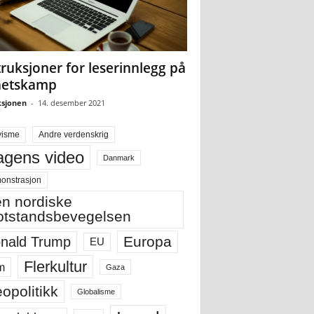
truksjoner for leserinnlegg på
hetskamp
sjonen
-
14. desember 2021
visme
Andre verdenskrig
gens video
Danmark
onstrasjon
n nordiske
tstandsbevegelsen
Europa
nald Trump
EU
Flerkultur
m
Gaza
opolitikk
Globalisme