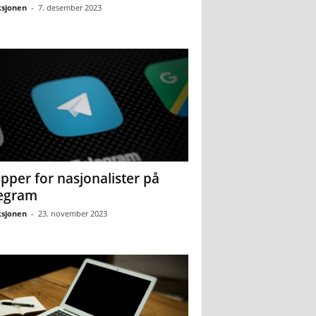
sjonen
-
7. desember 2023
pper for nasjonalister på
egram
sjonen
-
23. november 2023