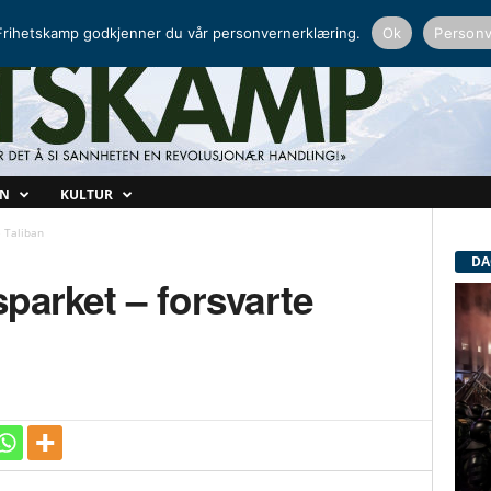
NORDISK RADIO
PEERTUBE
rihetskamp godkjenner du vår personvernerklæring.
Ok
Personv
ON
KULTUR
e Taliban
DA
parket – forsvarte