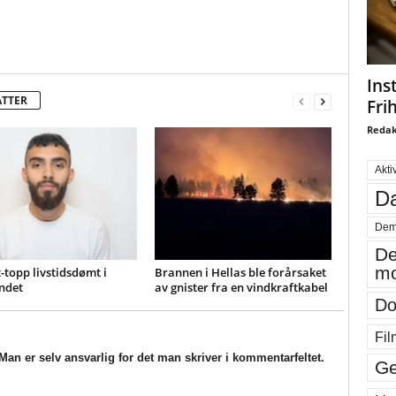
Ins
ATTER
Fri
Redak
Akti
Da
Dem
De
mo
-topp livstidsdømt i
Brannen i Hellas ble forårsaket
ndet
av gnister fra en vindkraftkabel
Do
Fil
an er selv ansvarlig for det man skriver i kommentarfeltet.
Ge