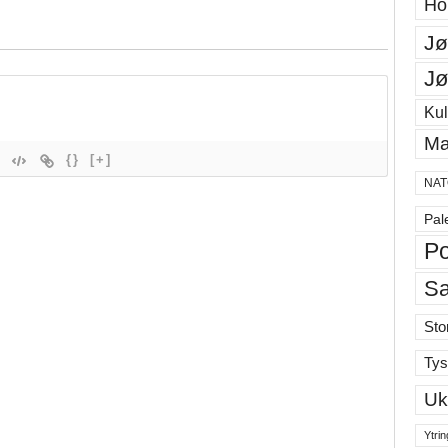
Ho
Jø
Jø
Kul
Ma
{}
[+]
NAT
Pal
Po
S
Sto
Tys
Uk
Ytrin