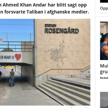
Ahmed Khan Andar har blitt sagt opp
Oppt
n forsvarte Taliban i afghanske medier.
Mul
gru
Redak