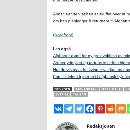
grunnskoleforvaltningen.
Andar sier selv at han er skuffet over at 
om han planlegger å returnere til Afghani
(Nordfront)
Les også
Afghaner dømt for ny grov voldtekt av m
Araber ydmyket og torturerte eldre i hje
Hundrevis av eldre kvinner voldtatt av an
Fant likdeler i fryseren til afghansk flyktni
STIKKORD
AFGHANISTAN
FLERKULTUR
LI
SVERIGE
TALIBAN
Redaksjonen