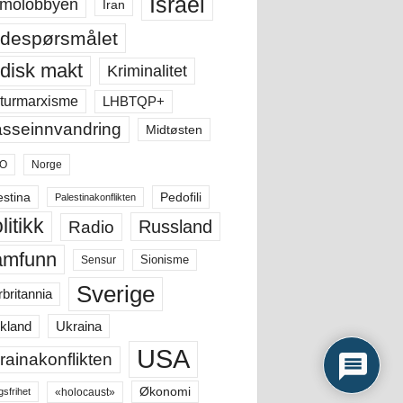
Israel
molobbyen
Iran
despørsmålet
disk makt
Kriminalitet
LHBTQP+
turmarxisme
sseinnvandring
Midtøsten
O
Norge
estina
Pedofili
Palestinakonflikten
litikk
Russland
Radio
amfunn
Sensur
Sionisme
Sverige
rbritannia
Ukraina
kland
USA
rainakonflikten
Økonomi
«holocaust»
gsfrihet