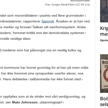
Illustrasjonsbilde.
Foto: Greger Ravik/Flickr (CC BY 2.0).
idet som morsmålslærer i pashto ved flere grunnskoler i
 månedslønner, rapporterer
Samnytt
. Årsaken er at han ved
ke medier og forsvart Taliban sitt samfunnssystem. Andar
Krig
å studere, fremmet kritikk mot det demokratiske systemet i
mas
midle vestlige ideer.
Gjest
ned mediene som har påtvunget oss en vestlig kultur og
Malmö kommune har funnet grunnlag for at han på noen måte
 har ikke fremmet sine synspunkter overfor elever, noe
. Hans deltakelse i talibanmedia har ikke funnet sted i
 oppfattes som at de strider mot vårt verdigrunnlag, og
Boi
ivt, sier
Mats Johnsson
, utdanningssjef i
sel