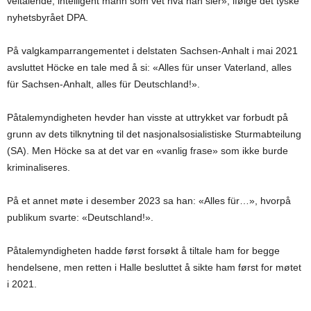
veltalende, intelligent mann som vet hva han sier», ifølge det tyske
nyhetsbyrået DPA.
På valgkamparrangementet i delstaten Sachsen-Anhalt i mai 2021
avsluttet Höcke en tale med å si: «Alles für unser Vaterland, alles
für Sachsen-Anhalt, alles für Deutschland!».
Påtalemyndigheten hevder han visste at uttrykket var forbudt på
grunn av dets tilknytning til det nasjonalsosialistiske Sturmabteilung
(SA). Men Höcke sa at det var en «vanlig frase» som ikke burde
kriminaliseres.
På et annet møte i desember 2023 sa han: «Alles für…», hvorpå
publikum svarte: «Deutschland!».
Påtalemyndigheten hadde først forsøkt å tiltale ham for begge
hendelsene, men retten i Halle besluttet å sikte ham først for møtet
i 2021.