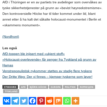
AfD i Thüringen er en av partiets tre avdelinger som overvåkes av
tyske sikkerhetstjenester på grunn av «bevist høyreekstremisme».
Den kontroversielle Höcke har til tider kommet under ild, blant
annet etter å ha kalt det såkalte holocaust-monumentet i Berlin et
«skammens monument».
(Nordfront)
Les også
AfD-toppen ble injisert med «ukjent stoff»
«Holocaust-overlevende» får penger fra Tyskland på grunn av
Hamas
Venstrepopulistisk nykommer støttes av stadig flere tyskere
Der Dritte Weg: Der vi finnes – kjemper tyskerne som løver!
STIKKORD
AFD
BJÖRN HÖCKE
EUROPA
POLITIKK
REPRESJON
TYSKLAND