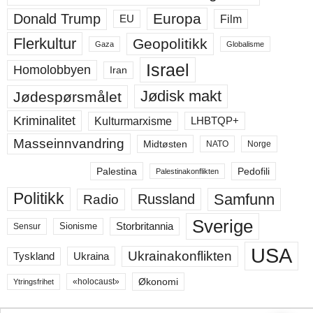
Europa
Donald Trump
Film
EU
Flerkultur
Geopolitikk
Gaza
Globalisme
Israel
Homolobbyen
Iran
Jødisk makt
Jødespørsmålet
Kriminalitet
LHBTQP+
Kulturmarxisme
Masseinnvandring
Midtøsten
NATO
Norge
Palestina
Pedofili
Palestinakonflikten
Politikk
Samfunn
Russland
Radio
Sverige
Storbritannia
Sensur
Sionisme
USA
Ukrainakonflikten
Ukraina
Tyskland
Økonomi
«holocaust»
Ytringsfrihet