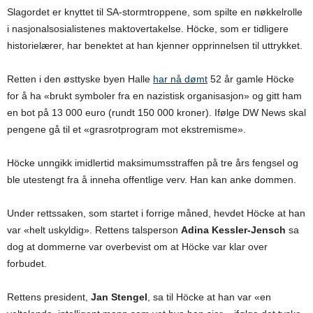
Slagordet er knyttet til SA-stormtroppene, som spilte en nøkkelrolle
i nasjonalsosialistenes maktovertakelse. Höcke, som er tidligere
historielærer, har benektet at han kjenner opprinnelsen til uttrykket.
Retten i den østtyske byen Halle
har nå dømt
52 år gamle Höcke
for å ha «brukt symboler fra en nazistisk organisasjon» og gitt ham
en bot på 13 000 euro (rundt 150 000 kroner). Ifølge DW News skal
pengene gå til et «grasrotprogram mot ekstremisme».
Höcke unngikk imidlertid maksimumsstraffen på tre års fengsel og
ble utestengt fra å inneha offentlige verv. Han kan anke dommen.
Under rettssaken, som startet i forrige måned, hevdet Höcke at han
var «helt uskyldig». Rettens talsperson
Adina Kessler-Jensch
sa
dog at dommerne var overbevist om at Höcke var klar over
forbudet.
Rettens president,
Jan Stengel
, sa til Höcke at han var «en