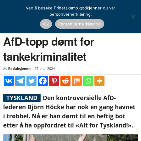
Ved å besøke Frihetskamp godkjenner du vår
personvernerklæring.
Hjem
Nyheter
AfD-topp dømt for tankekriminalitet
Ok
Personvernerklæring
NYHETER
UTENRIKS
AfD-topp dømt for
tankekriminalitet
Av
Redaksjonen
-
17. mai 2024
TYSKLAND
Den kontroversielle AfD-
lederen Björn Höcke har nok en gang havnet
i trøbbel. Nå er han dømt til en heftig bot
etter å ha oppfordret til «Alt for Tyskland!».