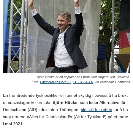
Björn Höcke er en populær AfD-profil i det tidligere Øst-Tyskland.
Foto:
PantheraLeo1359531
,
CC BY-SA 4.0
, via Wikimedia Commons
En fremtredende tysk politiker er funnet skyldig i bevisst å ha brukt
et «nazislagord» i en tale.
Björn Höcke
, som leder Alternative für
Deutschland (AfD) i delstaten Thüringen,
ble stilt for retten
for å ha
sagt ordene «Alles für Deutschland!» (Alt for Tyskland!) på et møte
i mai 2021.