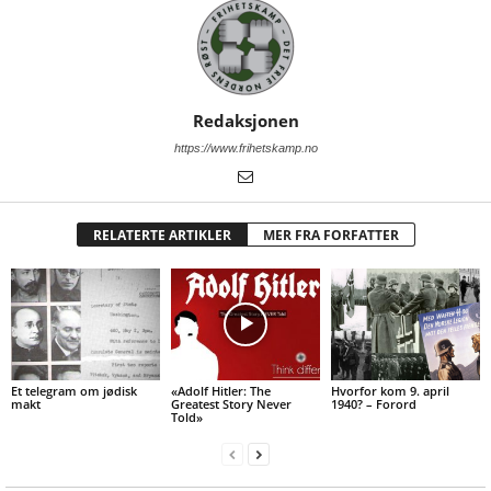
Redaksjonen
https://www.frihetskamp.no
RELATERTE ARTIKLER
MER FRA FORFATTER
Et telegram om jødisk
«Adolf Hitler: The
Hvorfor kom 9. april
makt
Greatest Story Never
1940? – Forord
Told»