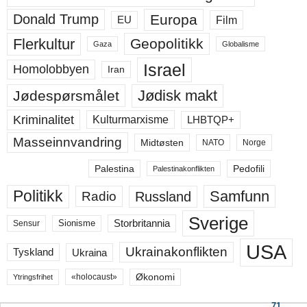
Europa
Donald Trump
Film
EU
Flerkultur
Geopolitikk
Gaza
Globalisme
Israel
Homolobbyen
Iran
Jødisk makt
Jødespørsmålet
Kriminalitet
LHBTQP+
Kulturmarxisme
Masseinnvandring
Midtøsten
NATO
Norge
Palestina
Pedofili
Palestinakonflikten
Politikk
Samfunn
Russland
Radio
Sverige
Storbritannia
Sensur
Sionisme
USA
Ukrainakonflikten
Ukraina
Tyskland
Økonomi
«holocaust»
Ytringsfrihet
71