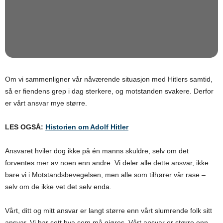
Om vi sammenligner vår nåværende situasjon med Hitlers samtid,
så er fiendens grep i dag sterkere, og motstanden svakere. Derfor
er vårt ansvar mye større.
LES OGSÅ:
Historien om Adolf Hitler
Ansvaret hviler dog ikke på én manns skuldre, selv om det
forventes mer av noen enn andre. Vi deler alle dette ansvar, ikke
bare vi i Motstandsbevegelsen, men alle som tilhører vår rase –
selv om de ikke vet det selv enda.
Vårt, ditt og mitt ansvar er langt større enn vårt slumrende folk sitt
ansvar. Vi har sett hva som må gjøres. Vårt ansvar er større enn