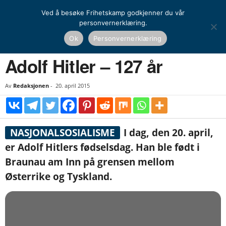
Ved å besøke Frihetskamp godkjenner du vår
personvernerklæring.
Hjem
Historie
Europeisk historie
Adolf Hitler – 127 år
Ok
Personvernerklæring
HISTORIE
EUROPEISK HISTORIE
VERDENSANSKUELSE
NASJONALSOSIALISME
Adolf Hitler – 127 år
Av
Redaksjonen
-
20. april 2015
NASJONALSOSIALISME
I dag, den 20. april,
er Adolf Hitlers fødselsdag. Han ble født i
Braunau am Inn på grensen mellom
Østerrike og Tyskland.