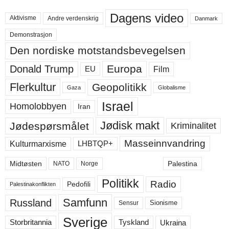
Dagens video
Aktivisme
Andre verdenskrig
Danmark
Demonstrasjon
Den nordiske motstandsbevegelsen
Europa
Donald Trump
Film
EU
Flerkultur
Geopolitikk
Gaza
Globalisme
Israel
Homolobbyen
Iran
Jødisk makt
Jødespørsmålet
Kriminalitet
Masseinnvandring
LHBTQP+
Kulturmarxisme
Midtøsten
Palestina
NATO
Norge
Politikk
Radio
Pedofili
Palestinakonflikten
Samfunn
Russland
Sensur
Sionisme
Sverige
Ukraina
Storbritannia
Tyskland