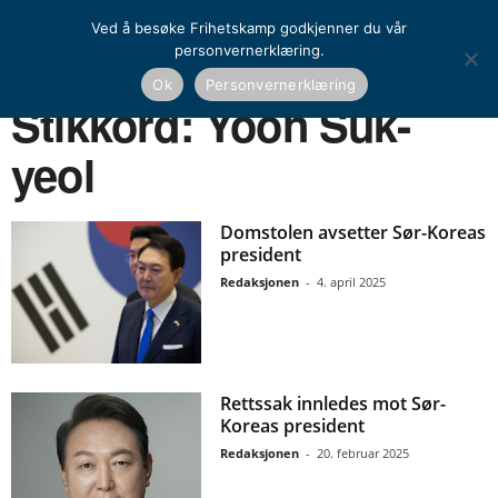
Ved å besøke Frihetskamp godkjenner du vår
personvernerklæring.
Ok
Personvernerklæring
Hjem
Stikkord
Yoon Suk-yeol
Stikkord: Yoon Suk-
yeol
Domstolen avsetter Sør-Koreas
president
Redaksjonen
-
4. april 2025
Rettssak innledes mot Sør-
Koreas president
Redaksjonen
-
20. februar 2025