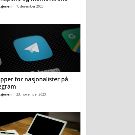
sjonen
-
7. desember 2023
pper for nasjonalister på
egram
sjonen
-
23. november 2023