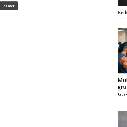
Les mer
Bed
Mul
gru
Redak