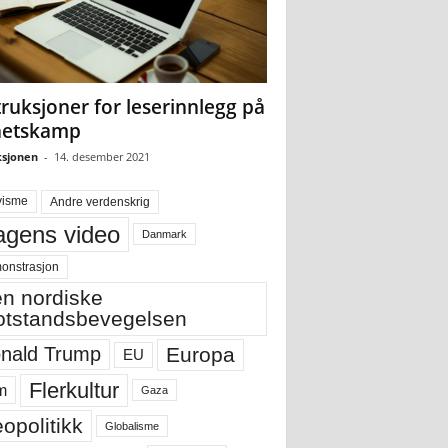
truksjoner for leserinnlegg på
hetskamp
sjonen
-
14. desember 2021
visme
Andre verdenskrig
gens video
Danmark
onstrasjon
n nordiske
tstandsbevegelsen
Europa
nald Trump
EU
Flerkultur
m
Gaza
opolitikk
Globalisme