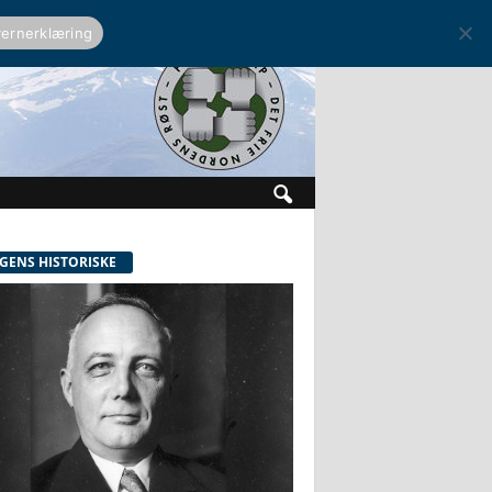
ernerklæring
GENS HISTORISKE