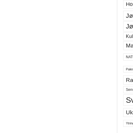
Ho
Jø
Jø
Kul
Ma
NAT
Pales
Ra
Sen
S
Uk
Ytrin