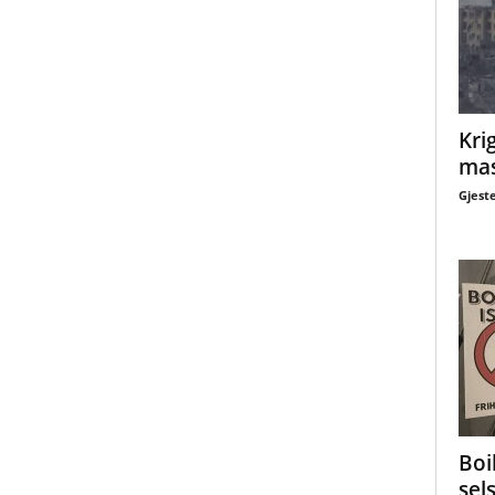
Krig
mas
Gjest
Boi
sel