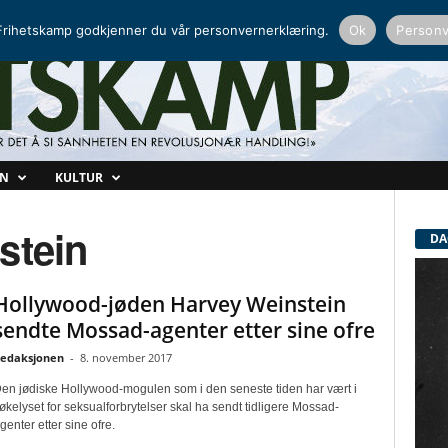
NORDISK RADIO
PEERTUBE
rihetskamp godkjenner du vår personvernerklæring.
Ok
Personv
ON
KULTUR
stein
DA
Hollywood-jøden Harvey Weinstein
sendte Mossad-agenter etter sine ofre
edaksjonen
-
8. november 2017
en jødiske Hollywood-mogulen som i den seneste tiden har vært i
økelyset for seksualforbrytelser skal ha sendt tidligere Mossad-
genter etter sine ofre.