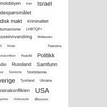
Israel
molobbyen
Iran
despørsmålet
disk makt
Kriminalitet
LHBTQP+
turmarxisme
sseinnvandring
Midtøsten
Palestina
O
Norge
Politikk
Pedofili
tinakonflikten
Samfunn
Russland
dio
Storbritannia
sur
Sionisme
verige
Ukraina
Tyskland
USA
rainakonflikten
Økonomi
«holocaust»
gsfrihet