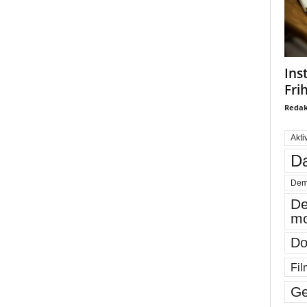
Ins
Fri
Redak
Akti
Da
Dem
De
mo
Do
Fil
Ge