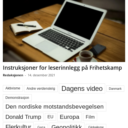
Instruksjoner for leserinnlegg på Frihetskamp
Redaksjonen
-
14. desember 2021
Dagens video
Aktivisme
Andre verdenskrig
Danmark
Demonstrasjon
Den nordiske motstandsbevegelsen
Europa
Donald Trump
Film
EU
Flerkultur
Geopolitikk
Gaza
Globalisme