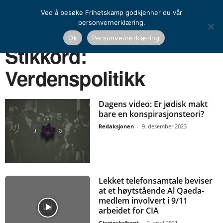
Ved å besøke Frihetskamp godkjenner du vår
personvernerklæring.
Ok
Personvernerklæring
Hjem
Stikkord
Verdenspolitikk
Stikkord:
Verdenspolitikk
Dagens video: Er jødisk makt
bare en konspirasjonsteori?
Redaksjonen
-
9. desember 2023
Lekket telefonsamtale beviser
at et høytstående Al Qaeda-
medlem involvert i 9/11
arbeidet for CIA
Gjesteskribent
-
2. april 2021