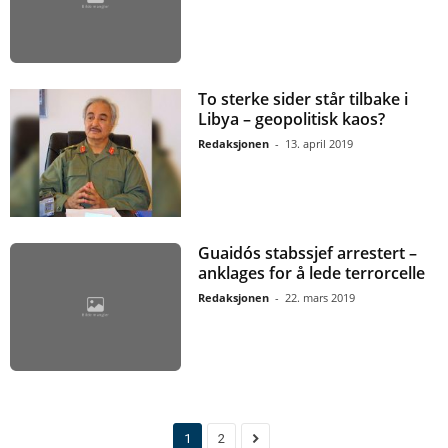
To sterke sider står tilbake i
Libya – geopolitisk kaos?
Redaksjonen
-
13. april 2019
Guaidós stabssjef arrestert –
anklages for å lede terrorcelle
Redaksjonen
-
22. mars 2019
1
2