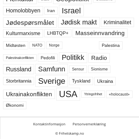
Israel
Homolobbyen
Iran
Jødisk makt
Jødespørsmålet
Kriminalitet
Masseinnvandring
LHBTQP+
Kulturmarxisme
Midtøsten
Palestina
NATO
Norge
Politikk
Radio
Pedofili
Palestinakonflikten
Samfunn
Russland
Sensur
Sionisme
Sverige
Ukraina
Storbritannia
Tyskland
USA
Ukrainakonflikten
«holocaust»
Ytringsfrihet
Økonomi
Kontaktinformasjon
Personvernerklæring
© Frihetskamp.no