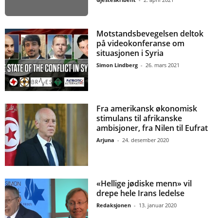
Motstandsbevegelsen deltok
på videokonferanse om
situasjonen i Syria
Simon Lindberg
-
26. mars 2021
Fra amerikansk økonomisk
stimulans til afrikanske
ambisjoner, fra Nilen til Eufrat
Arjuna
-
24. desember 2020
«Hellige jødiske menn» vil
drepe hele Irans ledelse
Redaksjonen
-
13. januar 2020