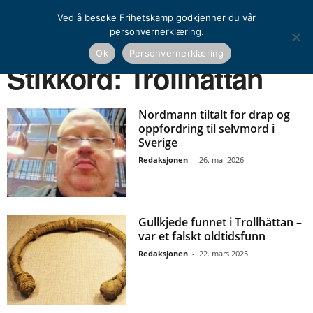
Ved å besøke Frihetskamp godkjenner du vår
personvernerklæring.
Ok
Personvernerklæring
Hjem
Stikkord
Trollhättan
Stikkord: Trollhättan
Nordmann tiltalt for drap og
oppfordring til selvmord i
Sverige
Redaksjonen
-
26. mai 2026
Gullkjede funnet i Trollhättan –
var et falskt oldtidsfunn
Redaksjonen
-
22. mars 2025