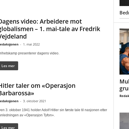
Bed
Dagens video: Arbeidere mot
globalismen – 1. mai-tale av Fredrik
Vejdeland
edaksjonen
-
1. mai 2022
rihetskamp presenterer dagens video.
Les mer
Mul
Hitler taler om «Operasjon
gru
Barbarossa»
Redak
edaksjonen
-
3. oktober 2021
en 3. oktober 1941 holder Adolf Hitler sin første tale til nasjonen etter
nnledningen av «Operasjon Tyfon».
Les mer