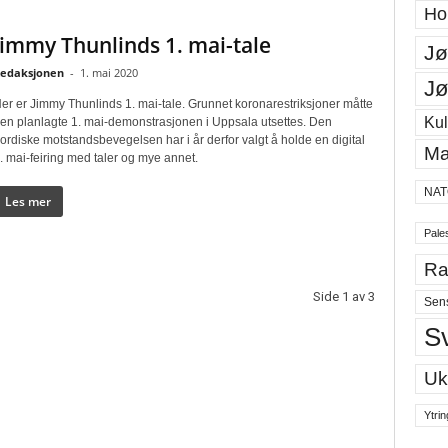
Ho
Jimmy Thunlinds 1. mai-tale
Jø
edaksjonen
-
1. mai 2020
Jø
er er Jimmy Thunlinds 1. mai-tale. Grunnet koronarestriksjoner måtte
Kul
en planlagte 1. mai-demonstrasjonen i Uppsala utsettes. Den
ordiske motstandsbevegelsen har i år derfor valgt å holde en digital
Ma
. mai-feiring med taler og mye annet.
NAT
Les mer
Pales
Ra
Side 1 av 3
Sen
S
Uk
Ytrin