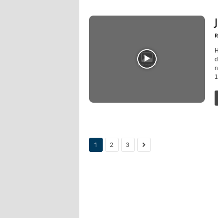
R
H
d
n
1
1
2
3