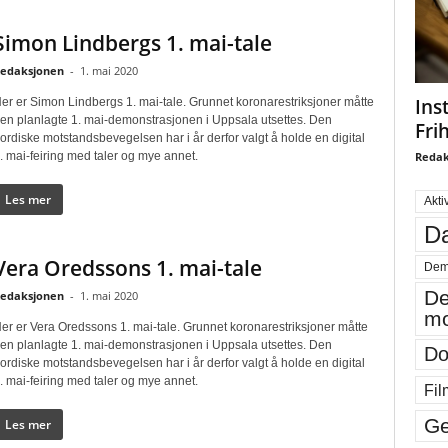
Simon Lindbergs 1. mai-tale
edaksjonen
-
1. mai 2020
Ins
er er Simon Lindbergs 1. mai-tale. Grunnet koronarestriksjoner måtte
en planlagte 1. mai-demonstrasjonen i Uppsala utsettes. Den
Fri
ordiske motstandsbevegelsen har i år derfor valgt å holde en digital
Redak
. mai-feiring med taler og mye annet.
Les mer
Akti
Da
Vera Oredssons 1. mai-tale
Dem
De
edaksjonen
-
1. mai 2020
mo
er er Vera Oredssons 1. mai-tale. Grunnet koronarestriksjoner måtte
en planlagte 1. mai-demonstrasjonen i Uppsala utsettes. Den
Do
ordiske motstandsbevegelsen har i år derfor valgt å holde en digital
. mai-feiring med taler og mye annet.
Fil
Ge
Les mer