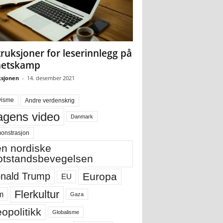
truksjoner for leserinnlegg på
hetskamp
sjonen
-
14. desember 2021
visme
Andre verdenskrig
gens video
Danmark
onstrasjon
n nordiske
tstandsbevegelsen
Europa
nald Trump
EU
Flerkultur
m
Gaza
opolitikk
Globalisme