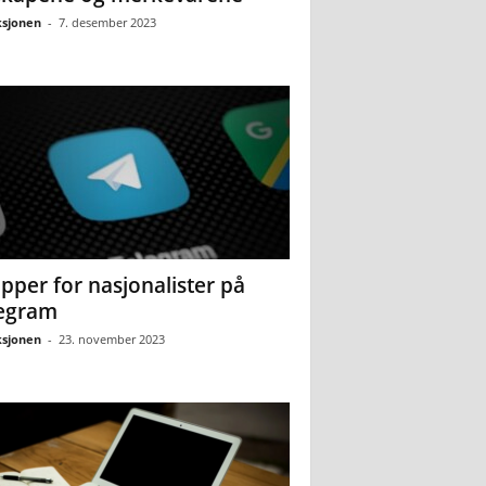
sjonen
-
7. desember 2023
pper for nasjonalister på
egram
sjonen
-
23. november 2023