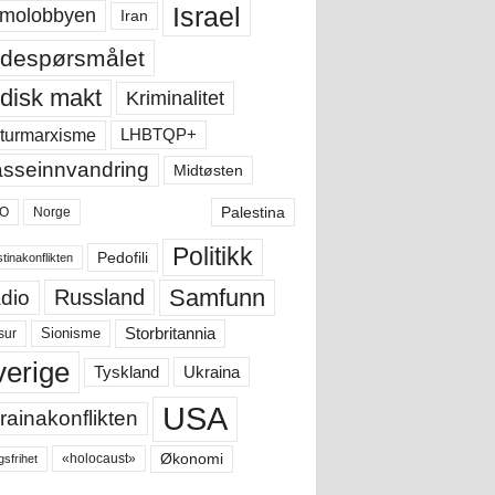
Israel
molobbyen
Iran
despørsmålet
disk makt
Kriminalitet
LHBTQP+
turmarxisme
sseinnvandring
Midtøsten
Palestina
O
Norge
Politikk
Pedofili
tinakonflikten
Samfunn
Russland
dio
Storbritannia
sur
Sionisme
verige
Ukraina
Tyskland
USA
rainakonflikten
Økonomi
«holocaust»
gsfrihet