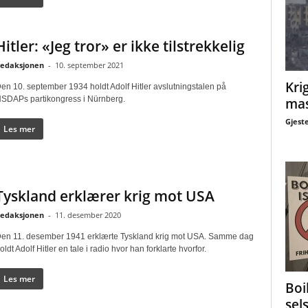
Hitler: «Jeg tror» er ikke tilstrekkelig
edaksjonen
-
10. september 2021
Krig
en 10. september 1934 holdt Adolf Hitler avslutningstalen på
SDAPs partikongress i Nürnberg.
mas
Gjest
Les mer
Tyskland erklærer krig mot USA
edaksjonen
-
11. desember 2020
en 11. desember 1941 erklærte Tyskland krig mot USA. Samme dag
oldt Adolf Hitler en tale i radio hvor han forklarte hvorfor.
Les mer
Boi
sel