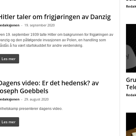
Redak
Hitler taler om frigjøringen av Danzig
edaksjonen
-
19. september 2020
en 19. september 1939 talte Hitler om bakgrunnen for frigjøringen av
anzig og den påfølgende invasjonen av Polen, en handling som
åstås å ha vært startskuddet for andre verdenskrig.
Les mer
Gru
Dagens video: Er det hedensk? av
Tel
Joseph Goebbels
Redak
edaksjonen
-
29. august 2020
rihetskamp presenterer dagens video.
Les mer