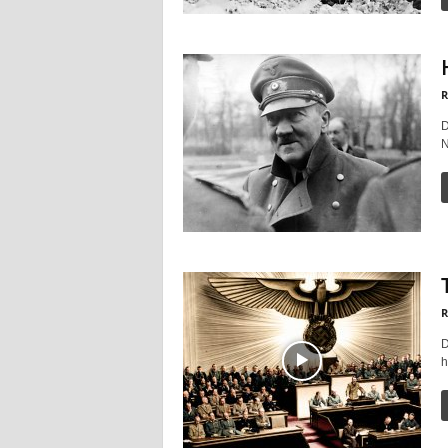
R
D
N
R
D
h