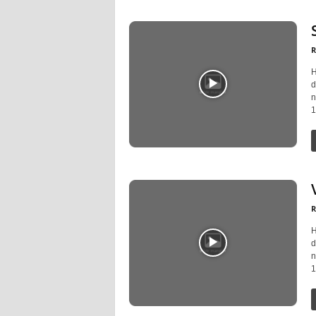
R
H
d
n
1
R
H
d
n
1