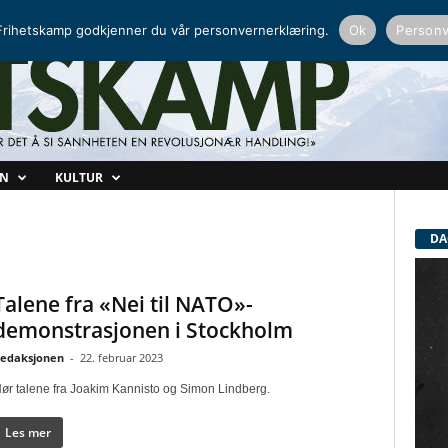
NORDISK RADIO
PEERTUBE
rihetskamp godkjenner du vår personvernerklæring.
Ok
Personv
ON
KULTUR
DA
Talene fra «Nei til NATO»-
demonstrasjonen i Stockholm
edaksjonen
-
22. februar 2023
ør talene fra Joakim Kannisto og Simon Lindberg.
Les mer