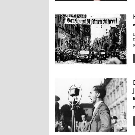
R
D
D
p
R
F