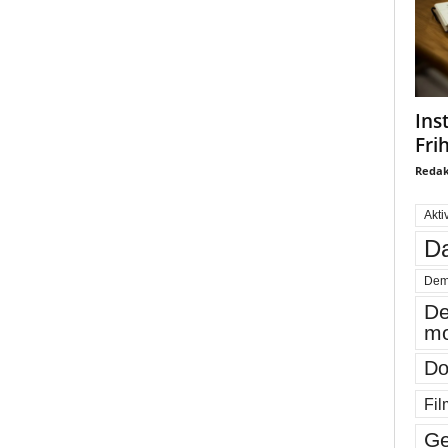
Ins
Fri
Redak
Akti
Da
Dem
De
mo
Do
Fil
Ge