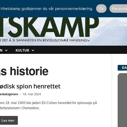
NORDISK RADIO
PEERTUBE
rihetskamp godkjenner du vår personvernerklæring.
Ok
Personv
ON
KULTUR
s historie
DA
Jødisk spion henrettet
edaksjonen
-
18. mai 2024
en 18. mai 1965 ble jøden Eli Cohen henrettet for spionasje på
artyrplassen i Damaskus.
Les mer