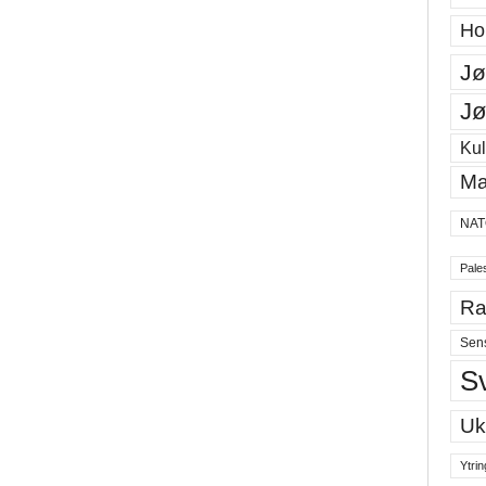
Ho
Jø
Jø
Kul
Ma
NAT
Pales
Ra
Sen
S
Uk
Ytrin