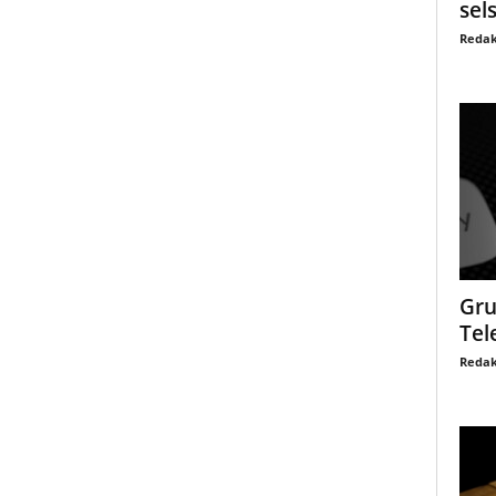
sel
Redak
Gru
Tel
Redak