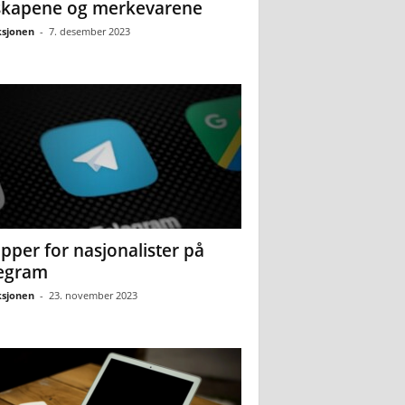
skapene og merkevarene
sjonen
-
7. desember 2023
pper for nasjonalister på
egram
sjonen
-
23. november 2023