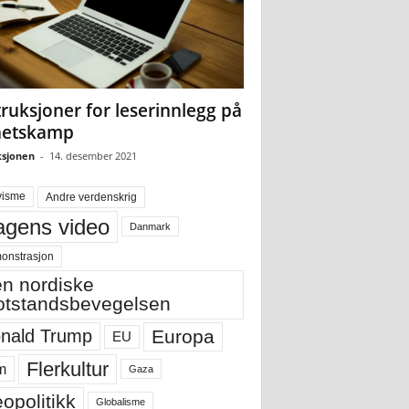
truksjoner for leserinnlegg på
hetskamp
sjonen
-
14. desember 2021
visme
Andre verdenskrig
gens video
Danmark
onstrasjon
n nordiske
tstandsbevegelsen
Europa
nald Trump
EU
Flerkultur
m
Gaza
opolitikk
Globalisme