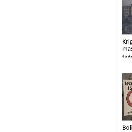
Krig
mas
Gjest
Boi