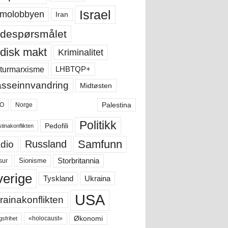
Israel
molobbyen
Iran
despørsmålet
disk makt
Kriminalitet
LHBTQP+
turmarxisme
sseinnvandring
Midtøsten
Palestina
O
Norge
Politikk
Pedofili
tinakonflikten
Samfunn
Russland
dio
Storbritannia
sur
Sionisme
verige
Ukraina
Tyskland
USA
rainakonflikten
Økonomi
«holocaust»
gsfrihet