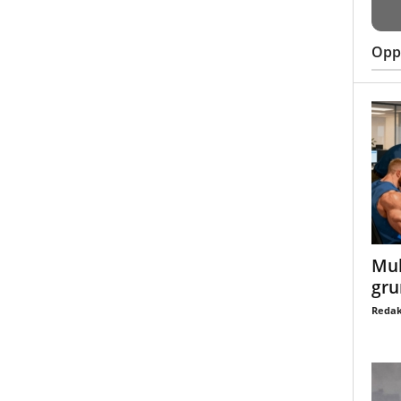
Oppt
Mul
gru
Redak