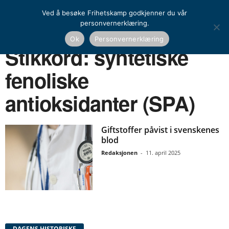
Ved å besøke Frihetskamp godkjenner du vår
personvernerklæring.
Ok
Personvernerklæring
Hjem
Stikkord
Syntetiske fenoliske antioksidanter (SPA)
Stikkord: syntetiske
fenoliske
antioksidanter (SPA)
Giftstoffer påvist i svenskenes
blod
Redaksjonen
-
11. april 2025
DAGENS HISTORISKE