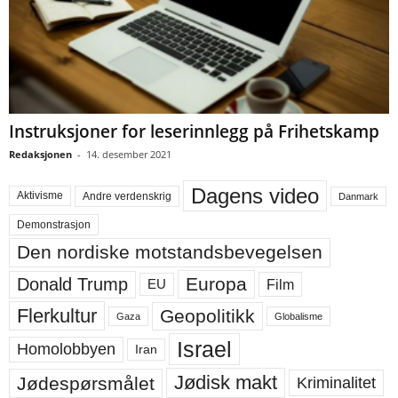
Instruksjoner for leserinnlegg på Frihetskamp
Redaksjonen
-
14. desember 2021
Dagens video
Aktivisme
Andre verdenskrig
Danmark
Demonstrasjon
Den nordiske motstandsbevegelsen
Europa
Donald Trump
Film
EU
Flerkultur
Geopolitikk
Gaza
Globalisme
Israel
Homolobbyen
Iran
Jødisk makt
Jødespørsmålet
Kriminalitet