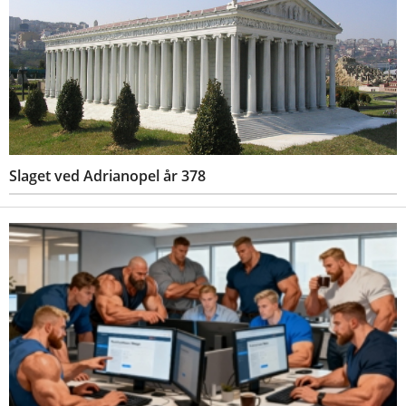
Slaget ved Adrianopel år 378