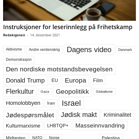
Instruksjoner for leserinnlegg på Frihetskamp
Redaksjonen
-
14. desember 2021
Dagens video
Aktivisme
Andre verdenskrig
Danmark
Demonstrasjon
Den nordiske motstandsbevegelsen
Europa
Donald Trump
Film
EU
Flerkultur
Geopolitikk
Gaza
Globalisme
Israel
Homolobbyen
Iran
Jødisk makt
Jødespørsmålet
Kriminalitet
Masseinnvandring
LHBTQP+
Kulturmarxisme
Midtøsten
Palestina
NATO
Norge