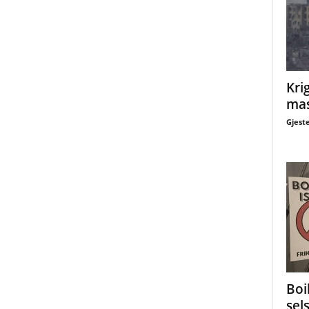
Krig
mas
Gjest
Boi
sel