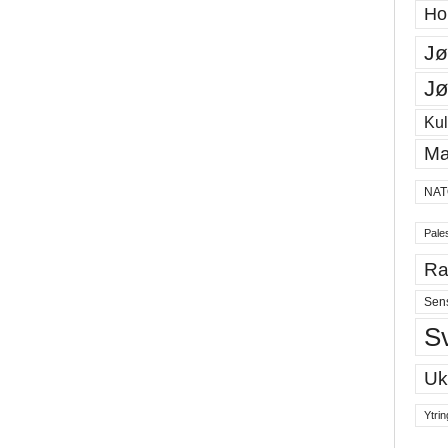
Ho
Jø
Jø
Kul
Ma
NAT
Pales
Ra
Sen
S
Uk
Ytrin