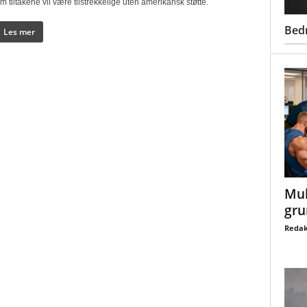
m tiltakene vil være tilstrekkelige uten amerikansk støtte.
Bed
Les mer
Mul
gru
Redak