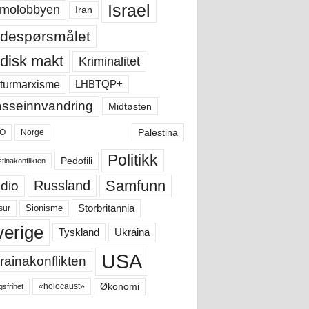
Israel
molobbyen
Iran
despørsmålet
disk makt
Kriminalitet
LHBTQP+
turmarxisme
sseinnvandring
Midtøsten
Palestina
O
Norge
Politikk
Pedofili
tinakonflikten
Samfunn
Russland
dio
Storbritannia
sur
Sionisme
verige
Ukraina
Tyskland
USA
rainakonflikten
Økonomi
«holocaust»
gsfrihet