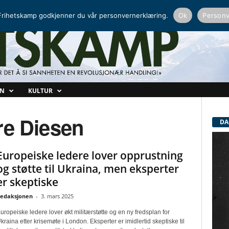
NORDISK RADIO
PEERTUBE
rihetskamp godkjenner du vår personvernerklæring.
Ok
Personv
ON
KULTUR
re Diesen
DA
Europeiske ledere lover opprustning
og støtte til Ukraina, men eksperter
er skeptiske
edaksjonen
-
3. mars 2025
uropeiske ledere lover økt militærstøtte og en ny fredsplan for
kraina etter krisemøte i London. Eksperter er imidlertid skeptiske til