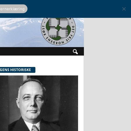
ernerklæring
GENS HISTORISKE