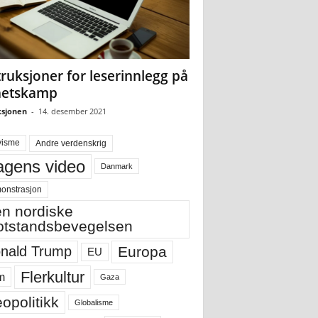
truksjoner for leserinnlegg på
hetskamp
sjonen
-
14. desember 2021
visme
Andre verdenskrig
gens video
Danmark
onstrasjon
n nordiske
tstandsbevegelsen
Europa
nald Trump
EU
Flerkultur
m
Gaza
opolitikk
Globalisme