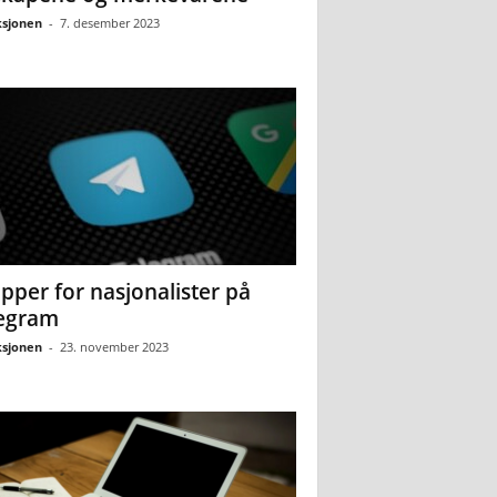
sjonen
-
7. desember 2023
pper for nasjonalister på
egram
sjonen
-
23. november 2023