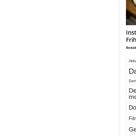
Ins
Fri
Redak
Akti
Da
Dem
De
mo
Do
Fil
Ge