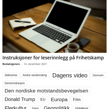
Instruksjoner for leserinnlegg på Frihetskamp
Redaksjonen
-
14. desember 2021
Dagens video
Aktivisme
Andre verdenskrig
Danmark
Demonstrasjon
Den nordiske motstandsbevegelsen
Europa
Donald Trump
Film
EU
Flerkultur
Geopolitikk
Gaza
Globalisme