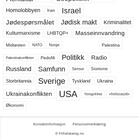
Israel
Homolobbyen
Iran
Jødisk makt
Jødespørsmålet
Kriminalitet
Masseinnvandring
LHBTQP+
Kulturmarxisme
Midtøsten
Palestina
NATO
Norge
Politikk
Radio
Pedofili
Palestinakonflikten
Samfunn
Russland
Sensur
Sionisme
Sverige
Ukraina
Storbritannia
Tyskland
USA
Ukrainakonflikten
«holocaust»
Ytringsfrihet
Økonomi
Kontaktinformasjon
Personvernerklæring
© Frihetskamp.no