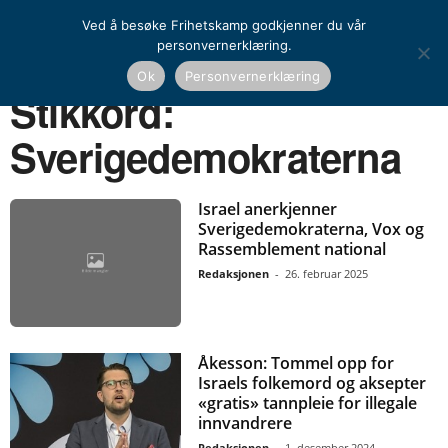
Ved å besøke Frihetskamp godkjenner du vår
personvernerklæring.
Ok
Personvernerklæring
Hjem
Stikkord
Sverigedemokraterna
Stikkord:
Sverigedemokraterna
Israel anerkjenner
Sverigedemokraterna, Vox og
Rassemblement national
Redaksjonen
-
26. februar 2025
Åkesson: Tommel opp for
Israels folkemord og aksepter
«gratis» tannpleie for illegale
innvandrere
Redaksjonen
-
1. desember 2024