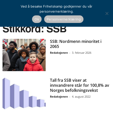
Ved å besøke Frihetskamp godkjenner du vår
personvernerklæring.
Ok
Personvernerklæring
Hjem
Stikkord
SSB
Stikkord: SSB
SSB: Nordmenn minoritet i
2065
Redaksjonen
-
3. februar 2026
Tall fra SSB viser at
innvandrere står for 100,8% av
Norges befolkningsvekst
Redaksjonen
-
4. august 2022