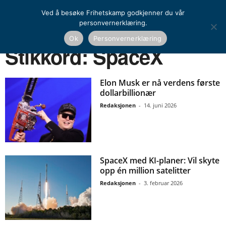
Ved å besøke Frihetskamp godkjenner du vår
personvernerklæring.
Ok
Personvernerklæring
Hjem
Stikkord
SpaceX
Stikkord: SpaceX
Elon Musk er nå verdens første
dollarbillionær
Redaksjonen
-
14. juni 2026
SpaceX med KI-planer: Vil skyte
opp én million satelitter
Redaksjonen
-
3. februar 2026