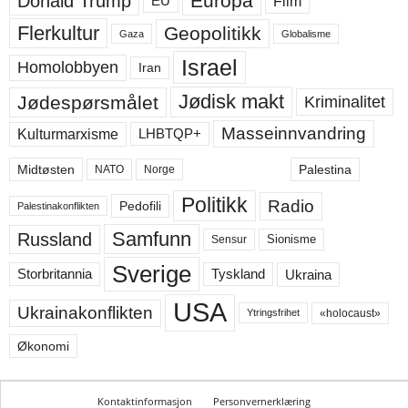
Europa
Donald Trump
Film
EU
Flerkultur
Geopolitikk
Gaza
Globalisme
Israel
Homolobbyen
Iran
Jødisk makt
Jødespørsmålet
Kriminalitet
Masseinnvandring
LHBTQP+
Kulturmarxisme
Midtøsten
Palestina
NATO
Norge
Politikk
Radio
Pedofili
Palestinakonflikten
Samfunn
Russland
Sensur
Sionisme
Sverige
Ukraina
Storbritannia
Tyskland
USA
Ukrainakonflikten
«holocaust»
Ytringsfrihet
Økonomi
Kontaktinformasjon
Personvernerklæring