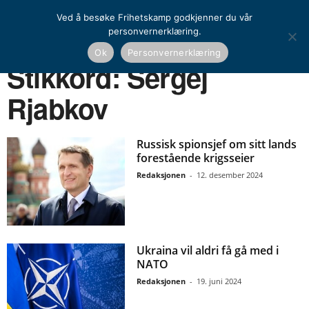
Ved å besøke Frihetskamp godkjenner du vår
personvernerklæring.
Ok
Personvernerklæring
Hjem
Stikkord
Sergej Rjabkov
Stikkord: Sergej
Rjabkov
Russisk spionsjef om sitt lands
forestående krigsseier
Redaksjonen
-
12. desember 2024
Ukraina vil aldri få gå med i
NATO
Redaksjonen
-
19. juni 2024