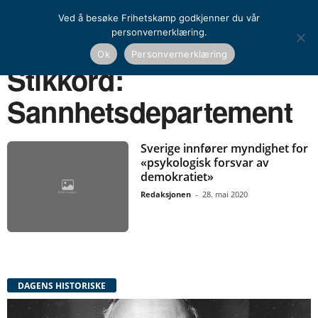
Ved å besøke Frihetskamp godkjenner du vår
personvernerklæring.
Ok
Personvernerklæring
Hjem
Stikkord
Sannhetsdepartement
Stikkord:
Sannhetsdepartement
Sverige innfører myndighet for
«psykologisk forsvar av
demokratiet»
Redaksjonen
-
28. mai 2020
DAGENS HISTORISKE