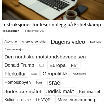
Instruksjoner for leserinnlegg på Frihetskamp
Redaksjonen
-
14. desember 2021
Dagens video
Aktivisme
Andre verdenskrig
Danmark
Demonstrasjon
Den nordiske motstandsbevegelsen
Europa
Donald Trump
Film
EU
Flerkultur
Geopolitikk
Gaza
Globalisme
Israel
Homolobbyen
Iran
Jødisk makt
Jødespørsmålet
Kriminalitet
Masseinnvandring
LHBTQP+
Kulturmarxisme