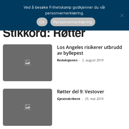
Ved å besøke Frihetskamp godkjenner du vår
personvernerklæring.
Ok
Personvernerklæring
Hjem
Stikkord
Røtter
Stikkord: Røtter
Los Angeles risikerer utbrudd
av byllepest
Redaksjonen
-
2. august 2019
Røtter del 9: Vestover
Gjesteskribent
-
25. mai 2019