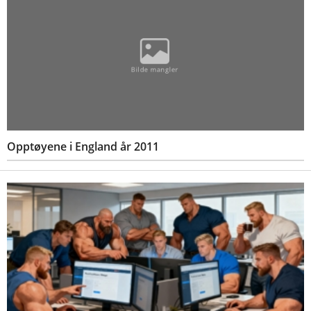
Opptøyene i England år 2011