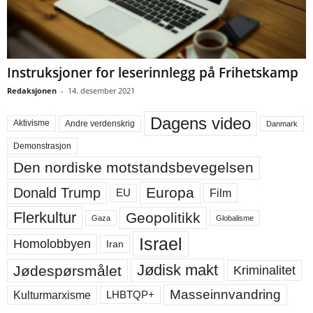
Instruksjoner for leserinnlegg på Frihetskamp
Redaksjonen
-
14. desember 2021
Dagens video
Aktivisme
Andre verdenskrig
Danmark
Demonstrasjon
Den nordiske motstandsbevegelsen
Europa
Donald Trump
Film
EU
Flerkultur
Geopolitikk
Gaza
Globalisme
Israel
Homolobbyen
Iran
Jødisk makt
Jødespørsmålet
Kriminalitet
Masseinnvandring
LHBTQP+
Kulturmarxisme