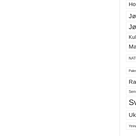
Ho
Jø
Jø
Kul
Ma
NAT
Pales
Ra
Sen
S
Uk
Ytrin