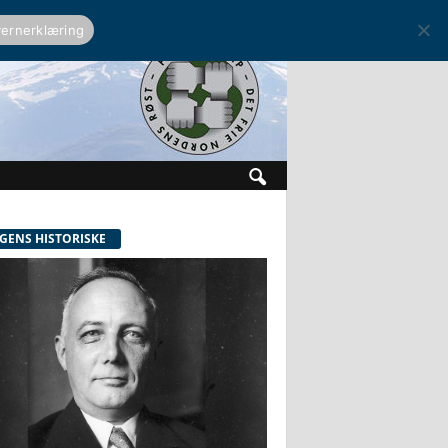
ernerklæring
GENS HISTORISKE