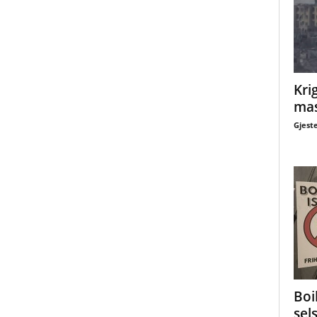
Krig
mas
Gjest
Boi
sel