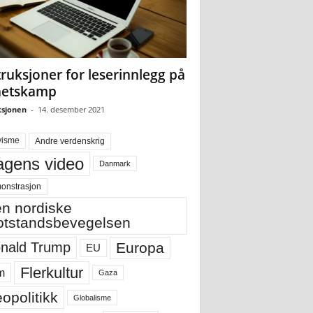
truksjoner for leserinnlegg på
hetskamp
sjonen
-
14. desember 2021
visme
Andre verdenskrig
gens video
Danmark
onstrasjon
n nordiske
tstandsbevegelsen
Europa
nald Trump
EU
Flerkultur
m
Gaza
opolitikk
Globalisme