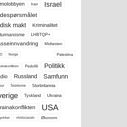
Israel
molobbyen
Iran
despørsmålet
disk makt
Kriminalitet
LHBTQP+
turmarxisme
sseinnvandring
Midtøsten
Palestina
O
Norge
Politikk
Pedofili
tinakonflikten
Samfunn
Russland
dio
Storbritannia
sur
Sionisme
verige
Ukraina
Tyskland
USA
rainakonflikten
Økonomi
«holocaust»
gsfrihet