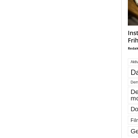
Ins
Fri
Redak
Akti
Da
Dem
De
mo
Do
Fil
Ge