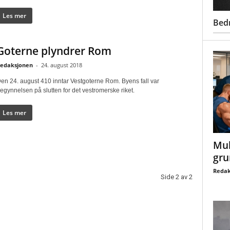
Les mer
Bed
Goterne plyndrer Rom
edaksjonen
-
24. august 2018
en 24. august 410 inntar Vestgoterne Rom. Byens fall var
egynnelsen på slutten for det vestromerske riket.
Les mer
Mul
gru
Redak
Side 2 av 2