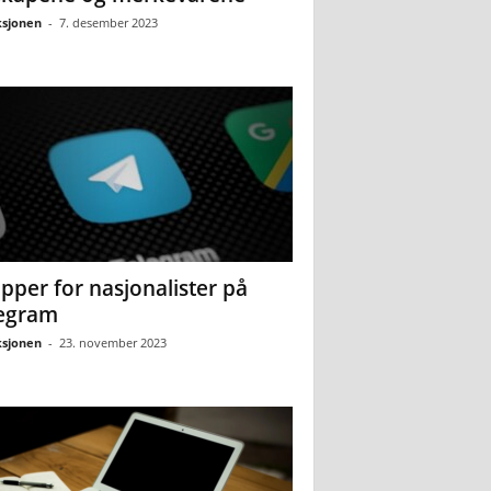
sjonen
-
7. desember 2023
pper for nasjonalister på
egram
sjonen
-
23. november 2023