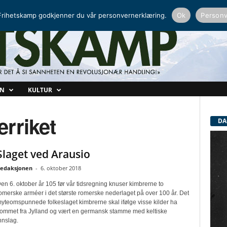
NORDISK RADIO
PEERTUBE
rihetskamp godkjenner du vår personvernerklæring.
Ok
Personv
ON
KULTUR
rriket
DA
Slaget ved Arausio
edaksjonen
-
6. oktober 2018
en 6. oktober år 105 før vår tidsregning knuser kimbrerne to
omerske arméer i det største romerske nederlaget på over 100 år. Det
yteomspunnede folkeslaget kimbrerne skal ifølge visse kilder ha
ommet fra Jylland og vært en germansk stamme med keltiske
nnslag.