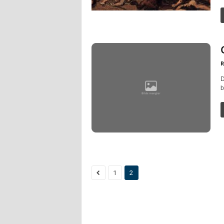
R
D
b
1
2