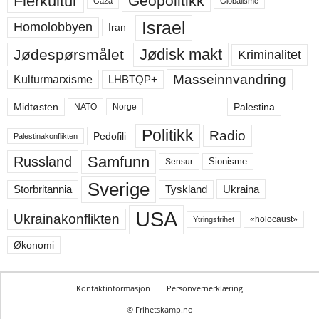
Flerkultur
Geopolitikk
Gaza
Globalisme
Israel
Homolobbyen
Iran
Jødisk makt
Jødespørsmålet
Kriminalitet
Masseinnvandring
LHBTQP+
Kulturmarxisme
Midtøsten
Palestina
NATO
Norge
Politikk
Radio
Pedofili
Palestinakonflikten
Samfunn
Russland
Sensur
Sionisme
Sverige
Ukraina
Storbritannia
Tyskland
USA
Ukrainakonflikten
«holocaust»
Ytringsfrihet
Økonomi
Kontaktinformasjon
Personvernerklæring
© Frihetskamp.no