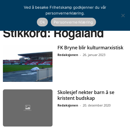
Ved å besøke Frihetskamp godkjenner du vår
personvernerklæring.
Ok
Personvernerklæring
Hjem
Stikkord
Rogaland
Stikkord: Rogaland
FK Bryne blir kulturmarxistisk
Redaksjonen
-
26. januar 2023
Skolesjef nekter barn å se
kristent budskap
Redaksjonen
-
20. desember 2020